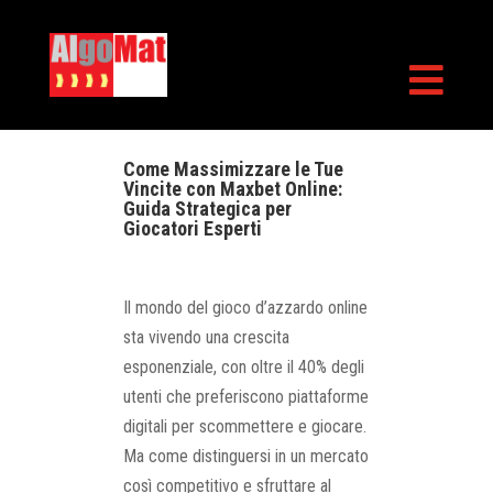

Come Massimizzare le Tue
Vincite con Maxbet Online:
Guida Strategica per
Giocatori Esperti
Il mondo del gioco d’azzardo online
sta vivendo una crescita
esponenziale, con oltre il 40% degli
utenti che preferiscono piattaforme
digitali per scommettere e giocare.
Ma come distinguersi in un mercato
così competitivo e sfruttare al