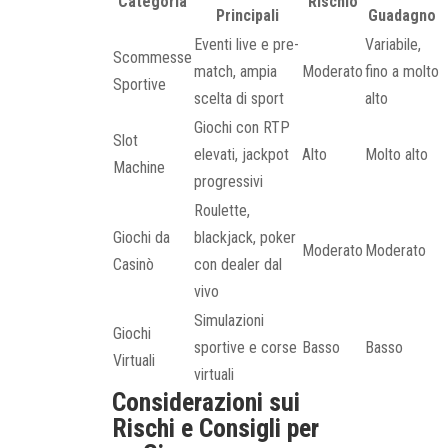
Categoria
Rischio
Principali
Guadagno
Eventi live e pre-
Variabile,
Scommesse
match, ampia
Moderato
fino a molto
Sportive
scelta di sport
alto
Giochi con RTP
Slot
elevati, jackpot
Alto
Molto alto
Machine
progressivi
Roulette,
Giochi da
blackjack, poker
Moderato
Moderato
Casinò
con dealer dal
vivo
Simulazioni
Giochi
sportive e corse
Basso
Basso
Virtuali
virtuali
Considerazioni sui
Rischi e Consigli per