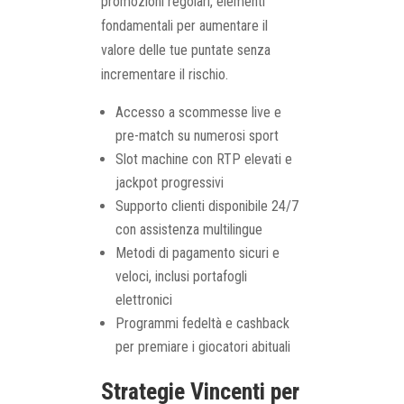
promozioni regolari, elementi
fondamentali per aumentare il
valore delle tue puntate senza
incrementare il rischio.
Accesso a scommesse live e
pre-match su numerosi sport
Slot machine con RTP elevati e
jackpot progressivi
Supporto clienti disponibile 24/7
con assistenza multilingue
Metodi di pagamento sicuri e
veloci, inclusi portafogli
elettronici
Programmi fedeltà e cashback
per premiare i giocatori abituali
Strategie Vincenti per