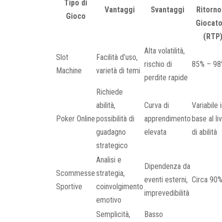
Tipo di
Vantaggi
Svantaggi
Ritorno
Gioco
Giocat
(RTP
Alta volatilità,
Slot
Facilità d’uso,
rischio di
85% – 9
Machine
varietà di temi
perdite rapide
Richiede
abilità,
Curva di
Variabile 
Poker Online
possibilità di
apprendimento
base al liv
guadagno
elevata
di abilità
strategico
Analisi e
Dipendenza da
Scommesse
strategia,
eventi esterni,
Circa 90
Sportive
coinvolgimento
imprevedibilità
emotivo
Semplicità,
Basso