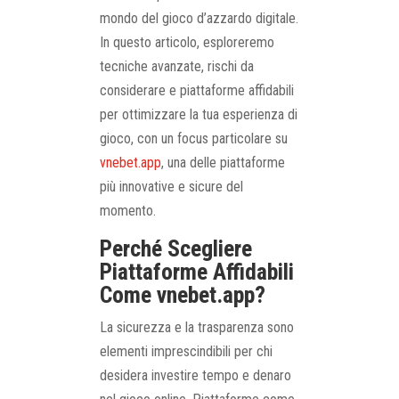
mondo del gioco d’azzardo digitale.
In questo articolo, esploreremo
tecniche avanzate, rischi da
considerare e piattaforme affidabili
per ottimizzare la tua esperienza di
gioco, con un focus particolare su
vnebet.app
, una delle piattaforme
più innovative e sicure del
momento.
Perché Scegliere
Piattaforme Affidabili
Come vnebet.app?
La sicurezza e la trasparenza sono
elementi imprescindibili per chi
desidera investire tempo e denaro