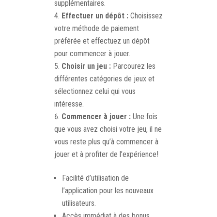
supplémentaires.
Effectuer un dépôt :
Choisissez
votre méthode de paiement
préférée et effectuez un dépôt
pour commencer à jouer.
Choisir un jeu :
Parcourez les
différentes catégories de jeux et
sélectionnez celui qui vous
intéresse.
Commencer à jouer :
Une fois
que vous avez choisi votre jeu, il ne
vous reste plus qu’à commencer à
jouer et à profiter de l’expérience!
Facilité d’utilisation de
l’application pour les nouveaux
utilisateurs.
Accès immédiat à des bonus