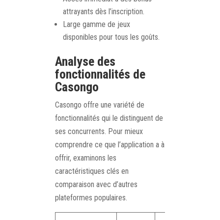
attrayants dès l’inscription.
Large gamme de jeux
disponibles pour tous les goûts.
Analyse des
fonctionnalités de
Casongo
Casongo offre une variété de
fonctionnalités qui le distinguent de
ses concurrents. Pour mieux
comprendre ce que l’application a à
offrir, examinons les
caractéristiques clés en
comparaison avec d’autres
plateformes populaires.