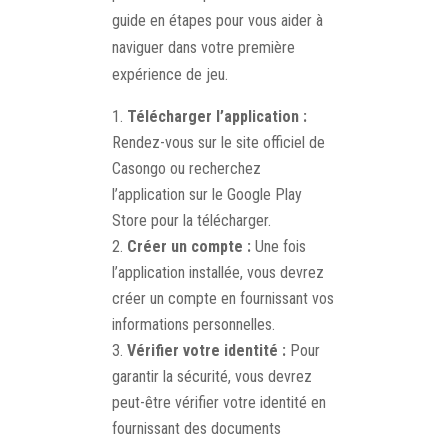
guide en étapes pour vous aider à
naviguer dans votre première
expérience de jeu.
Télécharger l’application :
Rendez-vous sur le site officiel de
Casongo ou recherchez
l’application sur le Google Play
Store pour la télécharger.
Créer un compte :
Une fois
l’application installée, vous devrez
créer un compte en fournissant vos
informations personnelles.
Vérifier votre identité :
Pour
garantir la sécurité, vous devrez
peut-être vérifier votre identité en
fournissant des documents