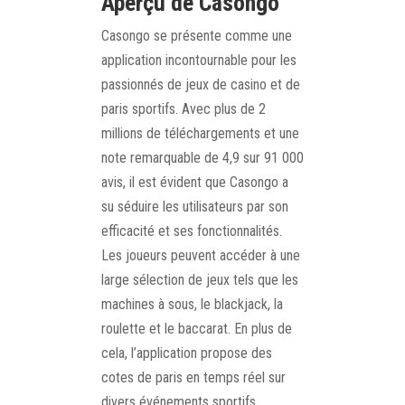
Aperçu de Casongo
Casongo se présente comme une
application incontournable pour les
passionnés de jeux de casino et de
paris sportifs. Avec plus de 2
millions de téléchargements et une
note remarquable de 4,9 sur 91 000
avis, il est évident que Casongo a
su séduire les utilisateurs par son
efficacité et ses fonctionnalités.
Les joueurs peuvent accéder à une
large sélection de jeux tels que les
machines à sous, le blackjack, la
roulette et le baccarat. En plus de
cela, l’application propose des
cotes de paris en temps réel sur
divers événements sportifs,