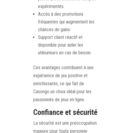
expérimentés.
Accès à des promotions
fréquentes qui augmentent les
chances de gains.
Support client réactif et
disponible pour aider les
utilisateurs en cas de besoin.
Ces avantages contribuent à une
expérience de jeu positive et
enrichissante, ce qui fait de
Casongo un choix idéal pour les
passionnés de jeux en ligne.
Confiance et sécurité
La sécurité est une préoccupation
majeure pour toute personne