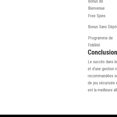
Bonus de
Bienvenue
Free Spins
Bonus Sans Dépô
Programme de
Fidélité
Conclusion
Le succès dans le
et d’une gestion 
recommandées s
de jeu sécurisée e
est la meilleure al