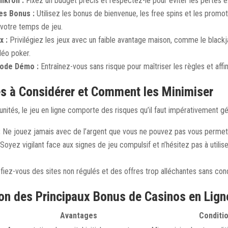
kroll :
Fixez un budget précis et respectez-le pour éviter les pertes 
es Bonus :
Utilisez les bonus de bienvenue, les free spins et les promot
 votre temps de jeu.
x :
Privilégiez les jeux avec un faible avantage maison, comme le blackj
déo poker.
Mode Démo :
Entraînez-vous sans risque pour maîtriser les règles et affi
s à Considérer et Comment les Minimiser
nités, le jeu en ligne comporte des risques qu’il faut impérativement gé
:
Ne jouez jamais avec de l’argent que vous ne pouvez pas vous permet
Soyez vigilant face aux signes de jeu compulsif et n’hésitez pas à utiliser
iez-vous des sites non régulés et des offres trop alléchantes sans condi
n des Principaux Bonus de Casinos en Lign
s
Avantages
Conditi