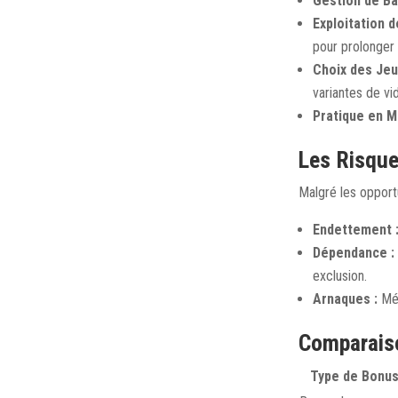
Gestion de Ban
Exploitation d
pour prolonger
Choix des Jeu
variantes de vi
Pratique en 
Les Risque
Malgré les opportu
Endettement 
Dépendance :
exclusion.
Arnaques :
Méf
Comparaiso
Type de Bonu