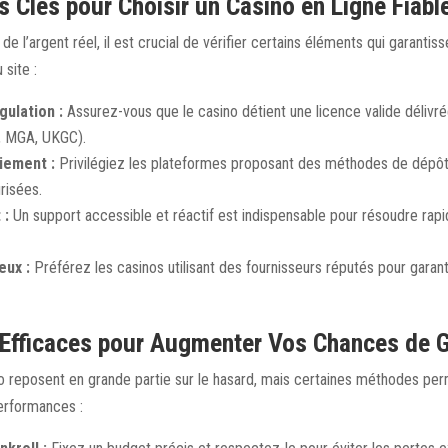
s Clés pour Choisir un Casino en Ligne Fiabl
e l’argent réel, il est crucial de vérifier certains éléments qui garantiss
 site :
gulation :
Assurez-vous que le casino détient une licence valide délivré
, MGA, UKGC).
iement :
Privilégiez les plateformes proposant des méthodes de dépôt 
risées.
 :
Un support accessible et réactif est indispensable pour résoudre rap
eux :
Préférez les casinos utilisant des fournisseurs réputés pour garanti
 Efficaces pour Augmenter Vos Chances de 
o reposent en grande partie sur le hasard, mais certaines méthodes pe
erformances :