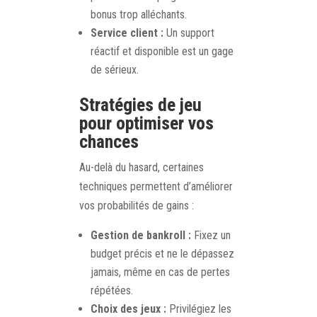
bonus trop alléchants.
Service client :
Un support
réactif et disponible est un gage
de sérieux.
Stratégies de jeu
pour optimiser vos
chances
Au-delà du hasard, certaines
techniques permettent d’améliorer
vos probabilités de gains :
Gestion de bankroll :
Fixez un
budget précis et ne le dépassez
jamais, même en cas de pertes
répétées.
Choix des jeux :
Privilégiez les