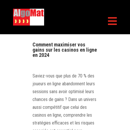

Comment maximiser vos
gains sur les casinos en ligne
en 2024
Saviez-vous que plus de 70 % des
joueurs en ligne abandonnent leurs
sessions sans avoir optimisé leurs
chances de gains ? Dans un univers
aussi compétitif que celui des
casinos en ligne, comprendre les
stratégies efficaces et les risques