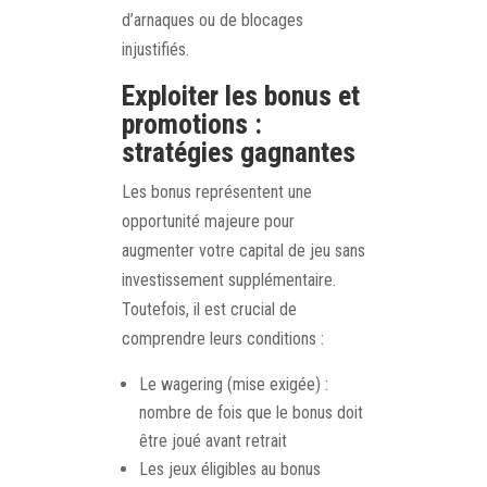
d’arnaques ou de blocages
injustifiés.
Exploiter les bonus et
promotions :
stratégies gagnantes
Les bonus représentent une
opportunité majeure pour
augmenter votre capital de jeu sans
investissement supplémentaire.
Toutefois, il est crucial de
comprendre leurs conditions :
Le wagering (mise exigée) :
nombre de fois que le bonus doit
être joué avant retrait
Les jeux éligibles au bonus