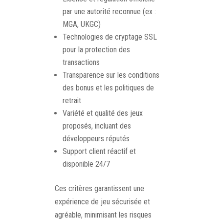
par une autorité reconnue (ex :
MGA, UKGC)
Technologies de cryptage SSL
pour la protection des
transactions
Transparence sur les conditions
des bonus et les politiques de
retrait
Variété et qualité des jeux
proposés, incluant des
développeurs réputés
Support client réactif et
disponible 24/7
Ces critères garantissent une
expérience de jeu sécurisée et
agréable, minimisant les risques