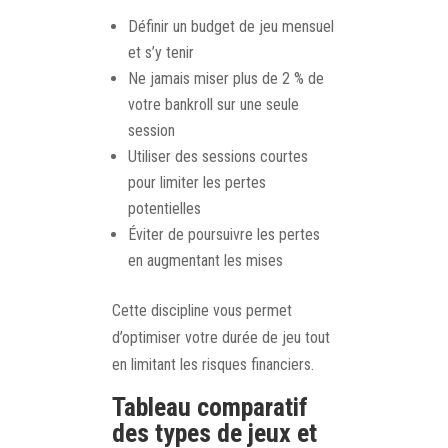
Définir un budget de jeu mensuel
et s’y tenir
Ne jamais miser plus de 2 % de
votre bankroll sur une seule
session
Utiliser des sessions courtes
pour limiter les pertes
potentielles
Éviter de poursuivre les pertes
en augmentant les mises
Cette discipline vous permet
d’optimiser votre durée de jeu tout
en limitant les risques financiers.
Tableau comparatif
des types de jeux et