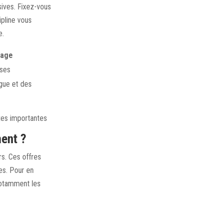
sives. Fixez-vous
ipline vous
e.
tage
nses
igue et des
tes importantes
ment ?
rs. Ces offres
es. Pour en
 notamment les