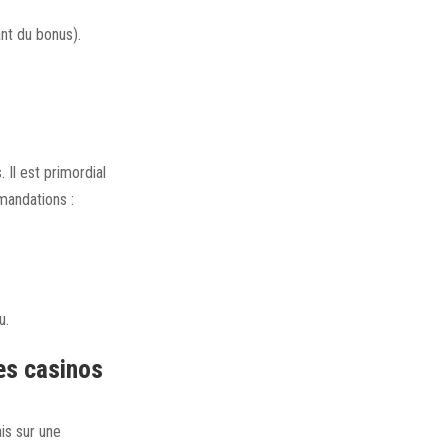
nt du bonus).
Il est primordial
mandations :
u.
les casinos
is sur une