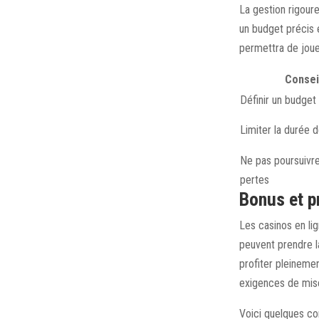
La gestion rigoure
un budget précis 
permettra de joue
Consei
Définir un budget
Limiter la durée d
Ne pas poursuivre
pertes
Bonus et p
Les casinos en lig
peuvent prendre l
profiter pleinemen
exigences de mis
Voici quelques con