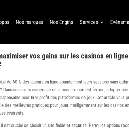
ropos
Nos marques
Nos Engins
Services
Evèneme
ximiser vos gains sur les casinos en ligne 
e
lus de 60 % des joueurs en ligne abandonnent leurs sessions sans optim
? Dans un univers numérique où la concurrence est féroce, adopter un
dispensable pour tirer profit des plateformes de jeux. Cet article vous 
e des meilleures pratiques pour jouer intelligemment sur les casinos en 
ques inhérents.
l est crucial de choisir un site fiable et sécurisé. Parmi les options r