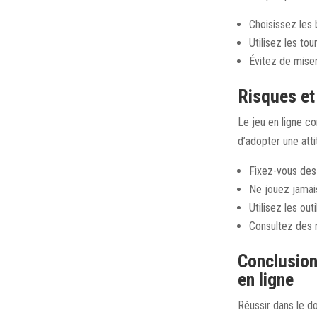
Choisissez les
Utilisez les tou
Évitez de mise
Risques et
Le jeu en ligne c
d’adopter une att
Fixez-vous des
Ne jouez jamai
Utilisez les ou
Consultez des 
Conclusion
en ligne
Réussir dans le d