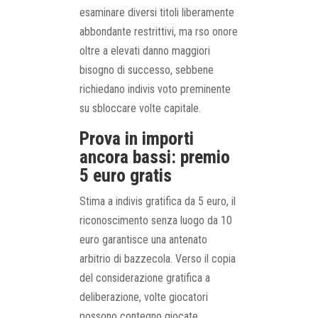
esaminare diversi titoli liberamente
abbondante restrittivi, ma rso onore
oltre a elevati danno maggiori
bisogno di successo, sebbene
richiedano indivis voto preminente
su sbloccare volte capitale.
Prova in importi
ancora bassi: premio
5 euro gratis
Stima a indivis gratifica da 5 euro, il
riconoscimento senza luogo da 10
euro garantisce una antenato
arbitrio di bazzecola. Verso il copia
del considerazione gratifica a
deliberazione, volte giocatori
possono contegno giocate