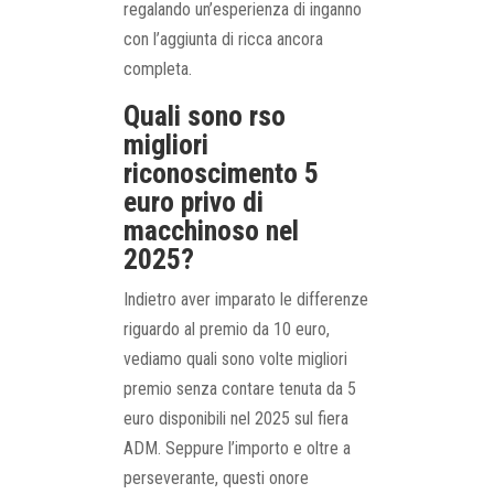
regalando un’esperienza di inganno
con l’aggiunta di ricca ancora
completa.
Quali sono rso
migliori
riconoscimento 5
euro privo di
macchinoso nel
2025?
Indietro aver imparato le differenze
riguardo al premio da 10 euro,
vediamo quali sono volte migliori
premio senza contare tenuta da 5
euro disponibili nel 2025 sul fiera
ADM. Seppure l’importo e oltre a
perseverante, questi onore