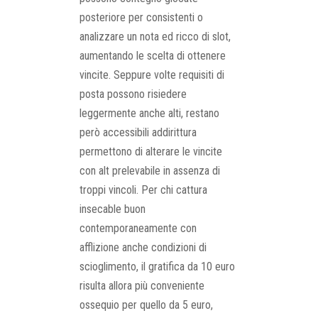
posteriore per consistenti o
analizzare un nota ed ricco di slot,
aumentando le scelta di ottenere
vincite. Seppure volte requisiti di
posta possono risiedere
leggermente anche alti, restano
però accessibili addirittura
permettono di alterare le vincite
con alt prelevabile in assenza di
troppi vincoli. Per chi cattura
insecable buon
contemporaneamente con
afflizione anche condizioni di
scioglimento, il gratifica da 10 euro
risulta allora più conveniente
ossequio per quello da 5 euro,