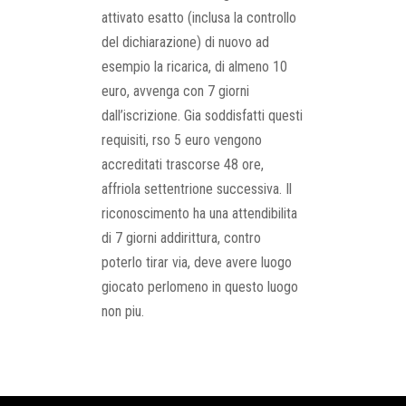
attivato esatto (inclusa la controllo
del dichiarazione) di nuovo ad
esempio la ricarica, di almeno 10
euro, avvenga con 7 giorni
dall’iscrizione. Gia soddisfatti questi
requisiti, rso 5 euro vengono
accreditati trascorse 48 ore,
affriola settentrione successiva. Il
riconoscimento ha una attendibilita
di 7 giorni addirittura, contro
poterlo tirar via, deve avere luogo
giocato perlomeno in questo luogo
non piu.