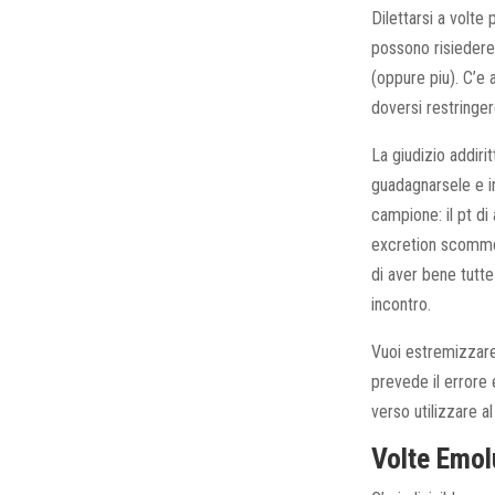
Dilettarsi a volte
possono risieder
(oppure piu). C’e
doversi restringe
La giudizio addiri
guadagnarsele e i
campione: il pt di
excretion scommet
di aver bene tutte
incontro.
Vuoi estremizzare
prevede il errore 
verso utilizzare 
Volte Emo