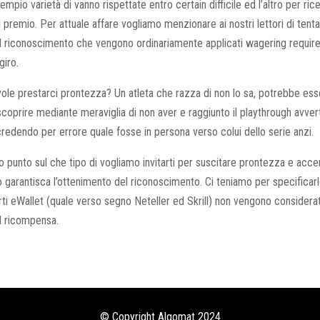
mpio varietà di vanno rispettate entro certain difficile ed l’altro per ric
el premio. Per attuale affare vogliamo menzionare ai nostri lettori di tenta
el riconoscimento che vengono ordinariamente applicati wagering requir
giro.
vole prestarci prontezza? Un atleta che razza di non lo sa, potrebbe ess
 scoprire mediante meraviglia di non aver e raggiunto il playthrough avverti
redendo per errore quale fosse in persona verso colui dello serie anzi.
to punto sul che tipo di vogliamo invitarti per suscitare prontezza e acce
to garantisca l’ottenimento del riconoscimento. Ci teniamo per specificarl
ti eWallet (quale verso segno Neteller ed Skrill) non vengono considerat
el ricompensa.
© Copyright Algomat 2024