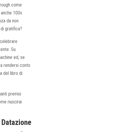
ythrough come
d anche 100x
anza da non
di gratifica?
 celebrare
tente. Su
machine ed, se
za rendersi conto
 del libro di
uanti premio
ome riuscirai
 Datazione