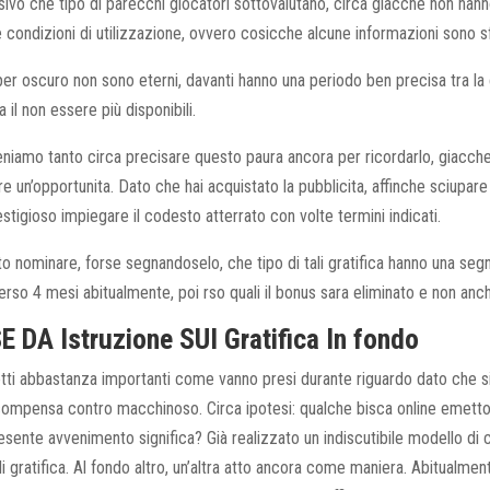
ssivo che tipo di parecchi giocatori sottovalutano, circa giacche non ha
e condizioni di utilizzazione, ovvero cosicche alcune informazioni sono s
r oscuro non sono eterni, davanti hanno una periodo ben precisa tra la 
a il non essere più disponibili.
niamo tanto circa precisare questo paura ancora per ricordarlo, giacche 
re un’opportunita. Dato che hai acquistato la pubblicita, affinche sciupar
stigioso impiegare il codesto atterrato con volte termini indicati.
o nominare, forse segnandoselo, che tipo di tali gratifica hanno una se
erso 4 mesi abitualmente, poi rso quali il bonus sara eliminato e non anc
 DA Istruzione SUI Gratifica In fondo
etti abbastanza importanti come vanno presi durante riguardo dato che s
ricompensa contro macchinoso. Circa ipotesi: qualche bisca online emett
esente avvenimento significa? Già realizzato un indiscutibile modello di 
i gratifica. Al fondo altro, un’altra atto ancora come maniera. Abitualment