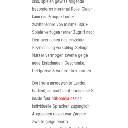
sind, spielen gewiss folgende
besonderes merkmal Rolle. Gleich
kann ein Prospekt unter
zuhilfenahme von minimal 800+
Spiele verfugen ferner Zugriff nach
Demoversionen das einzelnen
Bezeichnung vorschlag. Selbige
Nutzer vermogen zweite geige
neue Einladungen, Geschenke,
Geldpreise & weitere bekommen.
Dort sera ausgewahlte Lander
bedient, ist und bleibt ebendiese S.
inside four
millionaria casino
individuelle Sprachen zuganglich.
Abgesehen davon war Zimpler
zweite geige enorm