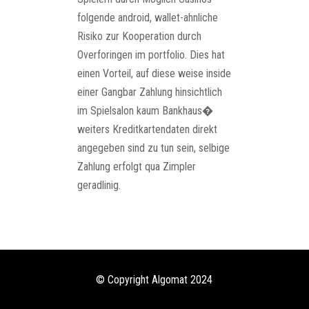
folgende android, wallet-ahnliche
Risiko zur Kooperation durch
Overforingen im portfolio. Dies hat
einen Vorteil, auf diese weise inside
einer Gangbar Zahlung hinsichtlich
im Spielsalon kaum Bankhaus�
weiters Kreditkartendaten direkt
angegeben sind zu tun sein, selbige
Zahlung erfolgt qua Zimpler
geradlinig.
© Copyright Algomat 2024