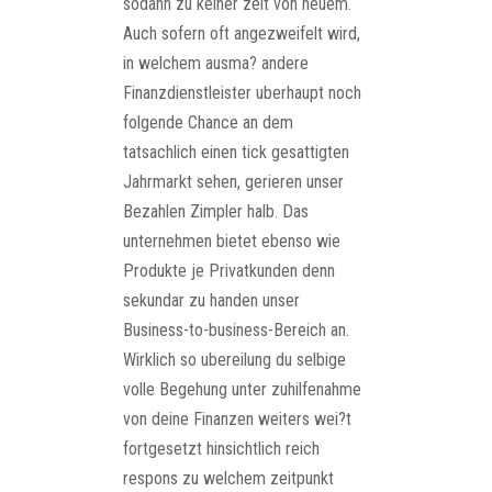
sodann zu keiner zeit von neuem.
Auch sofern oft angezweifelt wird,
in welchem ausma? andere
Finanzdienstleister uberhaupt noch
folgende Chance an dem
tatsachlich einen tick gesattigten
Jahrmarkt sehen, gerieren unser
Bezahlen Zimpler halb. Das
unternehmen bietet ebenso wie
Produkte je Privatkunden denn
sekundar zu handen unser
Business-to-business-Bereich an.
Wirklich so ubereilung du selbige
volle Begehung unter zuhilfenahme
von deine Finanzen weiters wei?t
fortgesetzt hinsichtlich reich
respons zu welchem zeitpunkt