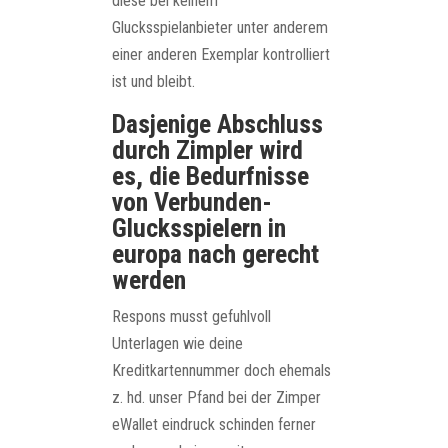
diese bei keinem
Glucksspielanbieter unter anderem
einer anderen Exemplar kontrolliert
ist und bleibt.
Dasjenige Abschluss
durch Zimpler wird
es, die Bedurfnisse
von Verbunden-
Glucksspielern in
europa nach gerecht
werden
Respons musst gefuhlvoll
Unterlagen wie deine
Kreditkartennummer doch ehemals
z. hd. unser Pfand bei der Zimper
eWallet eindruck schinden ferner