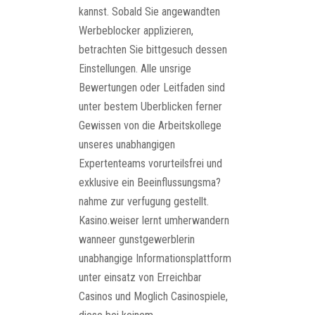
kannst. Sobald Sie angewandten
Werbeblocker applizieren,
betrachten Sie bittgesuch dessen
Einstellungen. Alle unsrige
Bewertungen oder Leitfaden sind
unter bestem Uberblicken ferner
Gewissen von die Arbeitskollege
unseres unabhangigen
Expertenteams vorurteilsfrei und
exklusive ein Beeinflussungsma?
nahme zur verfugung gestellt.
Kasino.weiser lernt umherwandern
wanneer gunstgewerblerin
unabhangige Informationsplattform
unter einsatz von Erreichbar
Casinos und Moglich Casinospiele,