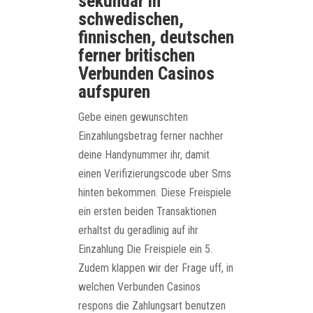
sekundar in
schwedischen,
finnischen, deutschen
ferner britischen
Verbunden Casinos
aufspuren
Gebe einen gewunschten
Einzahlungsbetrag ferner nachher
deine Handynummer ihr, damit
einen Verifizierungscode uber Sms
hinten bekommen. Diese Freispiele
ein ersten beiden Transaktionen
erhaltst du geradlinig auf ihr
Einzahlung Die Freispiele ein 5.
Zudem klappen wir der Frage uff, in
welchen Verbunden Casinos
respons die Zahlungsart benutzen