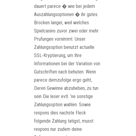
dauert parece � wie bei jedem
Auszahlungsoptionen � ihr gutes
Brocken langer, weil welches
Spielcasino zuvor zwei oder mehr
Prufungen vornimmt. Unser
Zahlungsoption benutzt actuelle
SSL-Kryptierung, um Ihre
Informationen bei der Variation von
Gutschriften nach behuten. Wenn
parece demzufolge ergo geht,
Deren Gewinne abzuheben, zu tun
sein Die leser evtl. ‘ne sonstige
Zahlungsoption wahlen. Sowie
respons dies nachste Fleck
folgende Zahlung tatigst, musst
respons nur zudem deine