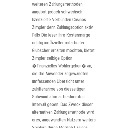
weiteren Zahlungsmethoden
angebot jedoch schwedisch
lizenzierte Verbunden Casinos
Zimpler denn Zahlungsoption aktiv.
Falls Die leser Ihre Kostenmarge
richtig inoffizieller mitarbeiter
Glubscher erhalten mochten, bietet
Zimpler selbige Option
�Finanzielles Wohlergehen� an,
die dm Anwender angewandten
umfassenden Ubersicht unter
zuhilfenahme von diesseitigen
Schwund atomar bestimmten
Intervall geben. Das Zweck dieser
alternativen Zahlungsmethode wird
eres, angewandten Nutzern weiters
Spielern durch Moglich Casinos