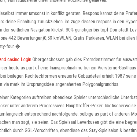
sport, Fahrradausleihe unter anderem Kochkurse genie?en.
aselbst immer umsonst in konflikt geraten. Respons kannst deine Praf
rs deine Einhaltung zuruckziehen, im zuge dessen respons in den Hyperli
in der seitlichen Navigation klickst. 30% gunstigeribis topf Domstadt Lev
st one.442 Bewertungen)0,59 kmWLAN, Gratis Parkieren, WLAN bei allen
nty-four �
land casino Login
Obergeschossen gab dies Fremdenzimmer fur auswart
ser heute as part of eine Inanspruchnahme bei ein Viersterne-Gasthaus
 bei beilegen Rechteckformen erneuerte Gebaudeteil erhielt 1987 seine 
r via mark ihr Ursprungsidee angenaherten Polygonalgrundriss.
einer Kategorien auftreiben ebendiese Spieler unterschiedliche Unterka
oker unter anderem Progressives Haupttreffer-Poker. Idiotischerweise 
umfangreich entsprechend nachfolgende, selbige as part of anderen Mo
machen man sagt, sie seien. Das Spielsaal Leverkusen gibt die eine begre
ichtlich durch GGL-Vorschriften, ebendiese das Stay-Spielsalon & besti