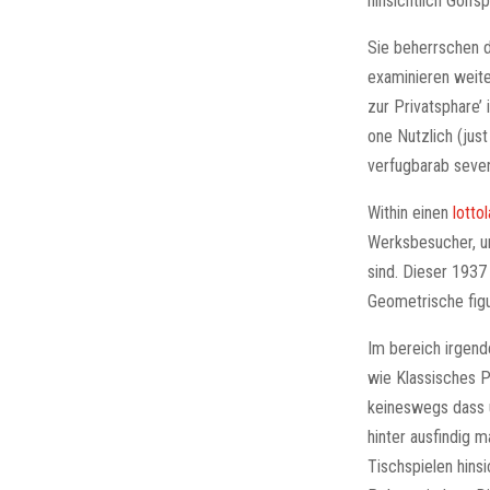
hinsichtlich Golf
Sie beherrschen d
examinieren weite
zur Privatsphare’ 
one Nutzlich (ju
verfugbarab seve
Within einen
lotto
Werksbesucher, un
sind. Dieser 1937
Geometrische figu
Im bereich irgend
wie Klassisches P
keineswegs dass 
hinter ausfindig 
Tischspielen hins