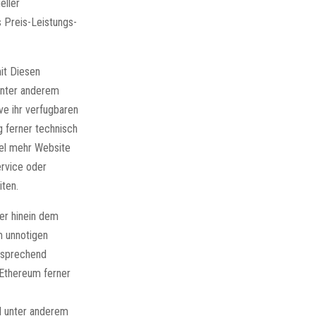
eller
s Preis-Leistungs-
it Diesen
unter anderem
ve ihr verfugbaren
 ferner technisch
iel mehr Website
rvice oder
iten.
ser hinein dem
m unnotigen
ntsprechend
 Ethereum ferner
l unter anderem