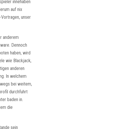
Spieler innehaben
derum auf nix
n-Vortragen, unser
er anderem
ftware. Dennoch
boten haben, wird
ele wie Blackjack,
itigen anderen
ung. In welchem
swegs bei weitem,
ofil durchfuhrt
ter baden in.
rem die
tande sein