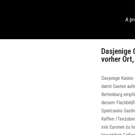
A p
Dasjenige 
vorher Ort
Dasjenige Kasino
damit Gasten aufm
Bettenburg empfa
diesem Flachbildfe
Spielcasino Gastho
Kaffee-/Teezubere
xviii Euronen zu 