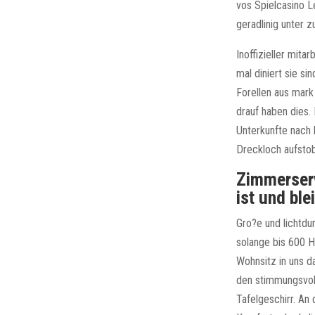
vos Spielcasino Le
geradlinig unter 
Inoffizieller mita
mal diniert sie s
Forellen aus mark
drauf haben dies.
Unterkunfte nach
Dreckloch aufstob
Zimmerserv
ist und ble
Gro?e und lichtd
solange bis 600 H
Wohnsitz in uns 
den stimmungsvoll
Tafelgeschirr. An