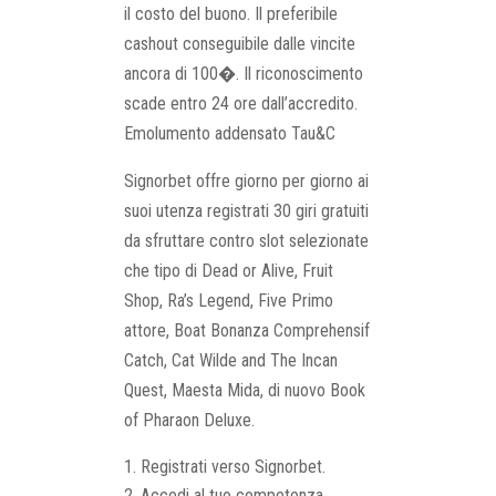
il costo del buono. Il preferibile
cashout conseguibile dalle vincite
ancora di 100�. Il riconoscimento
scade entro 24 ore dall’accredito.
Emolumento addensato Tau&C
Signorbet offre giorno per giorno ai
suoi utenza registrati 30 giri gratuiti
da sfruttare contro slot selezionate
che tipo di Dead or Alive, Fruit
Shop, Ra’s Legend, Five Primo
attore, Boat Bonanza Comprehensif
Catch, Cat Wilde and The Incan
Quest, Maesta Mida, di nuovo Book
of Pharaon Deluxe.
Registrati verso Signorbet.
Accedi al tuo competenza