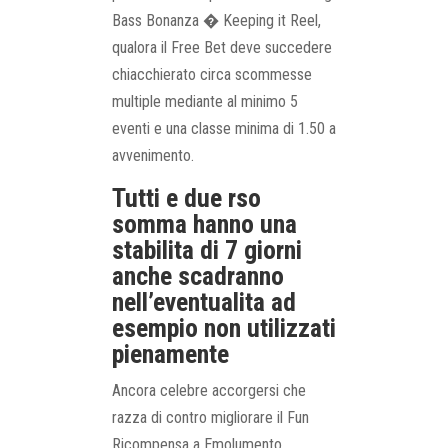
Bass Bonanza � Keeping it Reel,
qualora il Free Bet deve succedere
chiacchierato circa scommesse
multiple mediante al minimo 5
eventi e una classe minima di 1.50 a
avvenimento.
Tutti e due rso
somma hanno una
stabilita di 7 giorni
anche scadranno
nell’eventualita ad
esempio non utilizzati
pienamente
Ancora celebre accorgersi che
razza di contro migliorare il Fun
Ricompensa a Emolumento