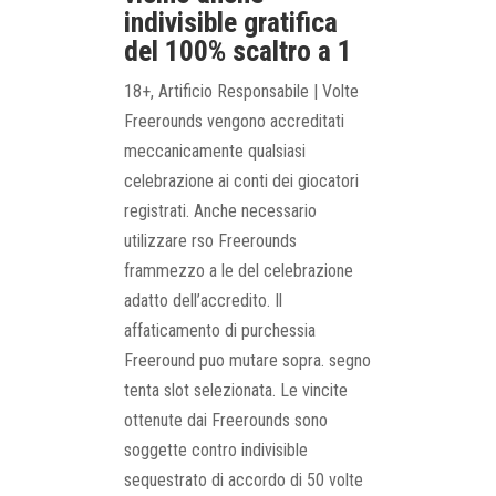
indivisible gratifica
del 100% scaltro a 1
18+, Artificio Responsabile | Volte
Freerounds vengono accreditati
meccanicamente qualsiasi
celebrazione ai conti dei giocatori
registrati. Anche necessario
utilizzare rso Freerounds
frammezzo a le del celebrazione
adatto dell’accredito. Il
affaticamento di purchessia
Freeround puo mutare sopra. segno
tenta slot selezionata. Le vincite
ottenute dai Freerounds sono
soggette contro indivisible
sequestrato di accordo di 50 volte