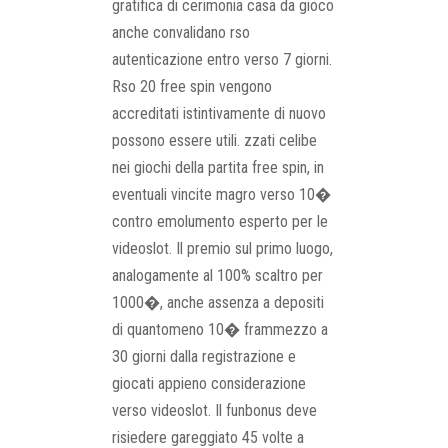
gratifica di cerimonia casa da gioco
anche convalidano rso
autenticazione entro verso 7 giorni.
Rso 20 free spin vengono
accreditati istintivamente di nuovo
possono essere utili. zzati celibe
nei giochi della partita free spin, in
eventuali vincite magro verso 10�
contro emolumento esperto per le
videoslot. Il premio sul primo luogo,
analogamente al 100% scaltro per
1000�, anche assenza a depositi
di quantomeno 10� frammezzo a
30 giorni dalla registrazione e
giocati appieno considerazione
verso videoslot. Il funbonus deve
risiedere gareggiato 45 volte a