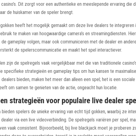
ke casino’s. Dit zorgt voor een authentieke en meeslepende ervaring die 
naar de huiskamer van de speler brengt.
 gokken heeft het mogelijk gemaakt om deze live dealers te integreren 
gebruik te maken van hoogwaardige camera’s en streamingdiensten. Hie
en de gameplay volgen, maar ook communiceren met de dealer en andere
versterkt de spelerscommunicatie en maakt het spel interactiever.
llen zijn de spelregels vaak vergelijkbaar met die van traditionele casin
e specifieke strategieën en gameplay tips om hun kansen te maximalise
e dealers bieden, maken het meer dan alleen een spel; het is een sociale a
eeft om samen te genieten van de actie, ongeacht hun locatie.
en strategieën voor populaire live dealer spe
n bieden spelers de unieke ervaring van echt tijd gokken, waarbij ze int
dealer via een live videoverbinding. De spelregels variëren per spel, ma
jven vaak consistent. Bijvoorbeeld, bij live blackjack moet je proberen z