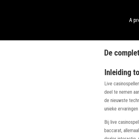
A p
De complet
Inleiding t
Live casinospelle
deel te nemen aan
de nieuwste techn
unieke ervaringen
Bij live casinospe
baccarat, allemaa
dealer interactie,