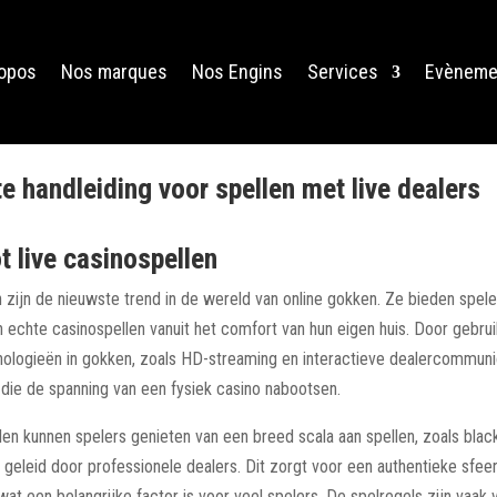
ropos
Nos marques
Nos Engins
Services
Evèneme
e handleiding voor spellen met live dealers
ot live casinospellen
n zijn de nieuwste trend in de wereld van online gokken. Ze bieden spel
 echte casinospellen vanuit het comfort van hun eigen huis. Door gebru
ologieën in gokken, zoals HD-streaming en interactieve dealercommuni
 die de spanning van een fysiek casino nabootsen.
llen kunnen spelers genieten van een breed scala aan spellen, zoals black
l geleid door professionele dealers. Dit zorgt voor een authentieke sfee
 wat een belangrijke factor is voor veel spelers. De spelregels zijn vaak