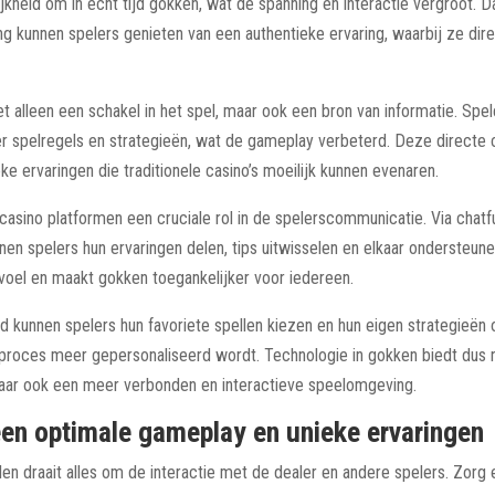
kheid om in echt tijd gokken, wat de spanning en interactie vergroot. Da
ing kunnen spelers genieten van een authentieke ervaring, waarbij ze dir
et alleen een schakel in het spel, maar ook een bron van informatie. Spe
er spelregels en strategieën, wat de gameplay verbeterd. Deze directe
eke ervaringen die traditionele casino’s moeilijk kunnen evenaren.
casino platformen een cruciale rol in de spelerscommunicatie. Via chatf
en spelers hun ervaringen delen, tips uitwisselen en elkaar ondersteunen
oel en maakt gokken toegankelijker voor iedereen.
ijd kunnen spelers hun favoriete spellen kiezen en hun eigen strategieën 
roces meer gepersonaliseerd wordt. Technologie in gokken biedt dus n
aar ook een meer verbonden en interactieve speelomgeving.
een optimale gameplay en unieke ervaringen
llen draait alles om de interactie met de dealer en andere spelers. Zorg 