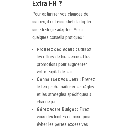
Extra FR ?
Pour optimiser vos chances de
succès, il est essentiel d’adopter
une stratégie adaptée. Voici
quelques conseils pratiques :
Profitez des Bonus :
Utilisez
les offres de bienvenue et les
promotions pour augmenter
votre capital de jeu.
Connaissez vos Jeux :
Prenez
le temps de maîtriser les règles
et les stratégies spécifiques à
chaque jeu.
Gérez votre Budget :
Fixez-
vous des limites de mise pour
éviter les pertes excessives.