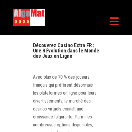

Découvrez Casino Extra FR :
Une Révolution dans le Monde
des Jeux en Ligne
Avec plus de 70 % des joueurs
français qui préfèrent désormais
les plateformes en ligne pour leurs
divertissements, le marché des
casinos virtuels connaît une
croissance fulgurante. Parmi les
nombreuses options disponibles,