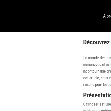
A p
Découvrez 
Le monde des casi
immersives et inn
incontournable gr
cet article, nous
raisons pour lesqu
Présentati
Casinozer est une
offrir une expérie