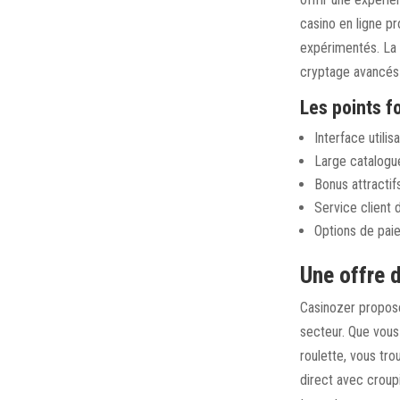
casino en ligne pr
expérimentés. La 
cryptage avancés g
Les points f
Interface utili
Large catalogue
Bonus attractif
Service client d
Options de pai
Une offre d
Casinozer propose
secteur. Que vous
roulette, vous tr
direct avec croup