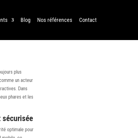
nts
Blog
Nos références
Contact
ujours plus
comme un acteur
tractives. Dans
eux phares et les
t sécurisée
rité optimale pour
l mobile, ce