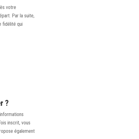
ès votre
part. Par la suite,
fidélité qui
r ?
 informations
is inscrit, vous
 propose également