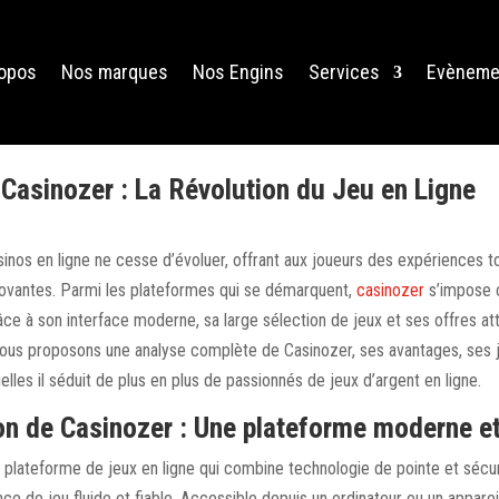
ropos
Nos marques
Nos Engins
Services
Evèneme
Casinozer : La Révolution du Jeu en Ligne
nos en ligne ne cesse d’évoluer, offrant aux joueurs des expériences to
ovantes. Parmi les plateformes qui se démarquent,
casinozer
s’impose 
âce à son interface moderne, sa large sélection de jeux et ses offres at
 vous proposons une analyse complète de Casinozer, ses avantages, ses j
elles il séduit de plus en plus de passionnés de jeux d’argent en ligne.
on de Casinozer : Une plateforme moderne e
 plateforme de jeux en ligne qui combine technologie de pointe et sécu
nce de jeu fluide et fiable. Accessible depuis un ordinateur ou un apparei