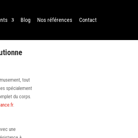
nts
Blog
Nos références
Contact
utionne
amusement, tout
ques spécialement
omplet du corps.
ance.fr
.
avec une
ésistance à