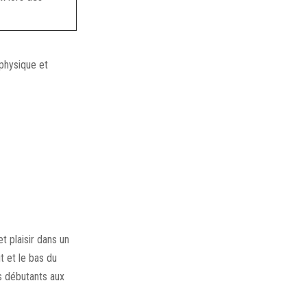
physique et
 plaisir dans un
t et le bas du
es débutants aux