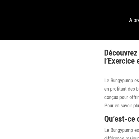
A p
Découvrez 
l’Exercice 
Le Bungypump est 
en profitant des b
conçus pour offri
Pour en savoir plu
Qu’est-ce 
Le Bungypump est 
différence majeur