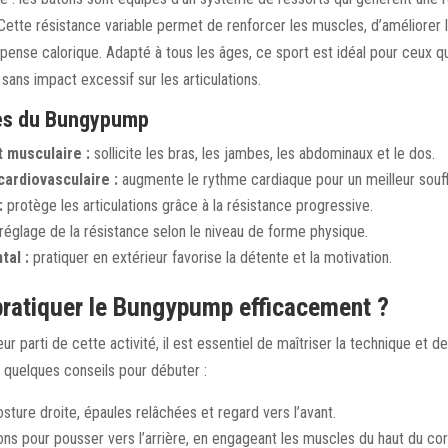
ette résistance variable permet de renforcer les muscles, d’améliorer l
pense calorique. Adapté à tous les âges, ce sport est idéal pour ceux q
sans impact excessif sur les articulations.
es du Bungypump
 musculaire :
sollicite les bras, les jambes, les abdominaux et le dos.
cardiovasculaire :
augmente le rythme cardiaque pour un meilleur souff
:
protège les articulations grâce à la résistance progressive.
réglage de la résistance selon le niveau de forme physique.
tal :
pratiquer en extérieur favorise la détente et la motivation.
atiquer le Bungypump efficacement ?
eur parti de cette activité, il est essentiel de maîtriser la technique et de
 quelques conseils pour débuter :
ture droite, épaules relâchées et regard vers l’avant.
tons pour pousser vers l’arrière, en engageant les muscles du haut du cor