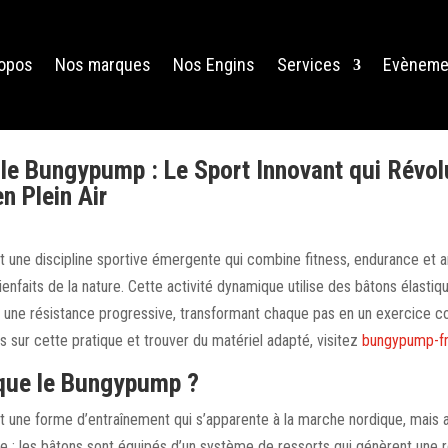
ropos
Nos marques
Nos Engins
Services
Evèneme
le Bungypump : Le Sport Innovant qui Révol
en Plein Air
une discipline sportive émergente qui combine fitness, endurance et 
ienfaits de la nature. Cette activité dynamique utilise des bâtons élasti
r une résistance progressive, transformant chaque pas en un exercice c
s sur cette pratique et trouver du matériel adapté, visitez
bungypump-fr
que le Bungypump ?
une forme d’entraînement qui s’apparente à la marche nordique, mais 
e : les bâtons sont équipés d’un système de ressorts qui génèrent une r