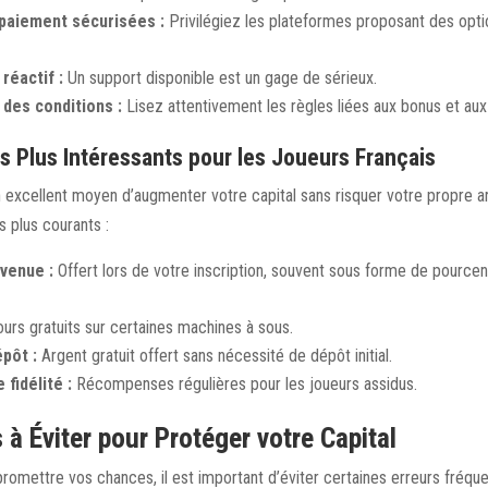
paiement sécurisées :
Privilégiez les plateformes proposant des optio
 réactif :
Un support disponible est un gage de sérieux.
des conditions :
Lisez attentivement les règles liées aux bonus et aux 
s Plus Intéressants pour les Joueurs Français
 excellent moyen d’augmenter votre capital sans risquer votre propre ar
s plus courants :
venue :
Offert lors de votre inscription, souvent sous forme de pourcen
urs gratuits sur certaines machines à sous.
pôt :
Argent gratuit offert sans nécessité de dépôt initial.
fidélité :
Récompenses régulières pour les joueurs assidus.
 à Éviter pour Protéger votre Capital
omettre vos chances, il est important d’éviter certaines erreurs fréque