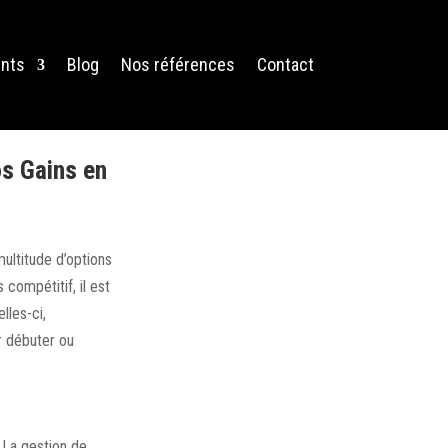
nts
Blog
Nos références
Contact
os Gains en
ultitude d’options
compétitif, il est
lles-ci,
ur débuter ou
 La gestion de