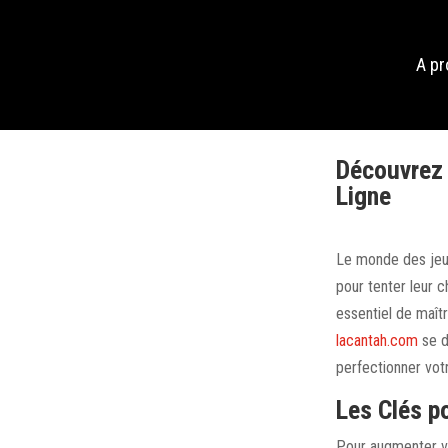
A p
Découvrez 
Ligne
Le monde des jeux
pour tenter leur c
essentiel de maîtr
lacantah.com
se d
perfectionner vot
Les Clés p
Pour augmenter vo