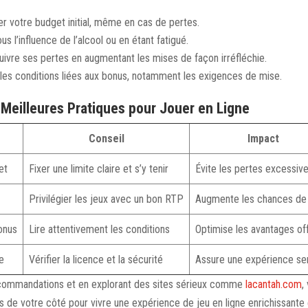
r votre budget initial, même en cas de pertes.
s l’influence de l’alcool ou en étant fatigué.
uivre ses pertes en augmentant les mises de façon irréfléchie.
 les conditions liées aux bonus, notamment les exigences de mise.
eilleures Pratiques pour Jouer en Ligne
Conseil
Impact
et
Fixer une limite claire et s’y tenir
Évite les pertes excessiv
Privilégier les jeux avec un bon RTP
Augmente les chances de 
bonus
Lire attentivement les conditions
Optimise les avantages of
e
Vérifier la licence et la sécurité
Assure une expérience se
ecommandations et en explorant des sites sérieux comme
lacantah.com
,
s de votre côté pour vivre une expérience de jeu en ligne enrichissante 