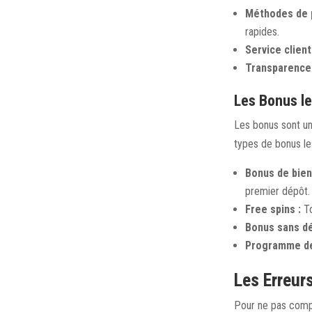
Méthodes de 
rapides.
Service client
Transparence 
Les Bonus le
Les bonus sont un
types de bonus le
Bonus de bien
premier dépôt.
Free spins :
To
Bonus sans dé
Programme de 
Les Erreurs
Pour ne pas compr