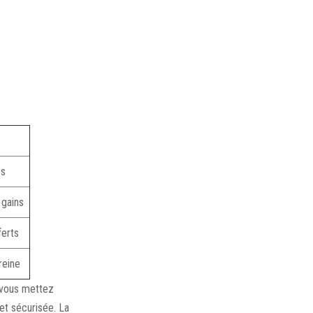
es
gains
ferts
reine
 vous mettez
et sécurisée. La