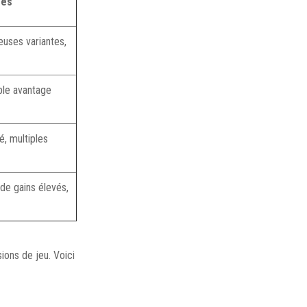
ges
euses variantes,
ible avantage
, multiples
 de gains élevés,
sions de jeu. Voici