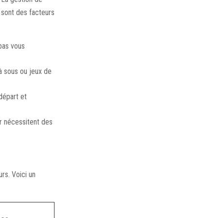
 sont des facteurs
pas vous
à sous ou jeux de
départ et
r nécessitent des
rs. Voici un