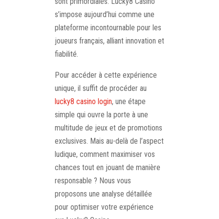
sont primordiales. Lucky8 Casino
s’impose aujourd’hui comme une
plateforme incontournable pour les
joueurs français, alliant innovation et
fiabilité.
Pour accéder à cette expérience
unique, il suffit de procéder au
lucky8 casino login
, une étape
simple qui ouvre la porte à une
multitude de jeux et de promotions
exclusives. Mais au-delà de l’aspect
ludique, comment maximiser vos
chances tout en jouant de manière
responsable ? Nous vous
proposons une analyse détaillée
pour optimiser votre expérience