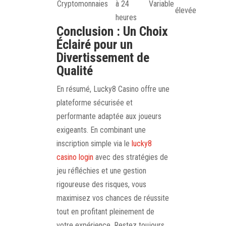
Cryptomonnaies
à 24
Variable
élevée
heures
Conclusion : Un Choix
Éclairé pour un
Divertissement de
Qualité
En résumé, Lucky8 Casino offre une
plateforme sécurisée et
performante adaptée aux joueurs
exigeants. En combinant une
inscription simple via le
lucky8
casino login
avec des stratégies de
jeu réfléchies et une gestion
rigoureuse des risques, vous
maximisez vos chances de réussite
tout en profitant pleinement de
votre expérience. Restez toujours