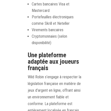
Cartes bancaires Visa et
Mastercard
Portefeuilles électroniques
comme Skrill et Neteller
Virements bancaires
Cryptomonnaies (selon
disponibilité)
Une plateforme
adaptée aux joueurs
français
Wild Robin s’engage à respecter la
législation française en matière de
jeux d’argent en ligne, offrant ainsi
un environnement fiable et
conforme. La plateforme est
entièrement localisée en français,