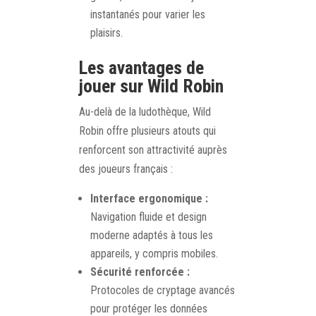
instantanés pour varier les
plaisirs.
Les avantages de
jouer sur Wild Robin
Au-delà de la ludothèque, Wild
Robin offre plusieurs atouts qui
renforcent son attractivité auprès
des joueurs français :
Interface ergonomique :
Navigation fluide et design
moderne adaptés à tous les
appareils, y compris mobiles.
Sécurité renforcée :
Protocoles de cryptage avancés
pour protéger les données