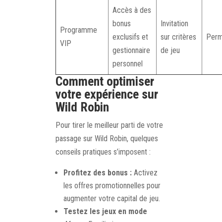
Accès à des
bonus
Invitation
Programme
exclusifs et
sur critères
Perm
VIP
gestionnaire
de jeu
personnel
Comment optimiser
votre expérience sur
Wild Robin
Pour tirer le meilleur parti de votre
passage sur Wild Robin, quelques
conseils pratiques s’imposent :
Profitez des bonus :
Activez
les offres promotionnelles pour
augmenter votre capital de jeu.
Testez les jeux en mode