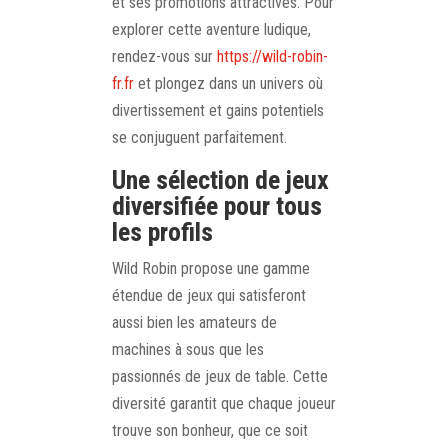
et ses promotions attractives. Pour
explorer cette aventure ludique,
rendez-vous sur
https://wild-robin-
fr.fr
et plongez dans un univers où
divertissement et gains potentiels
se conjuguent parfaitement.
Une sélection de jeux
diversifiée pour tous
les profils
Wild Robin propose une gamme
étendue de jeux qui satisferont
aussi bien les amateurs de
machines à sous que les
passionnés de jeux de table. Cette
diversité garantit que chaque joueur
trouve son bonheur, que ce soit