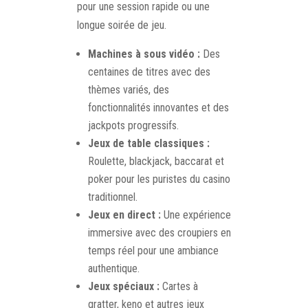
pour une session rapide ou une
longue soirée de jeu.
Machines à sous vidéo :
Des
centaines de titres avec des
thèmes variés, des
fonctionnalités innovantes et des
jackpots progressifs.
Jeux de table classiques :
Roulette, blackjack, baccarat et
poker pour les puristes du casino
traditionnel.
Jeux en direct :
Une expérience
immersive avec des croupiers en
temps réel pour une ambiance
authentique.
Jeux spéciaux :
Cartes à
gratter, keno et autres jeux