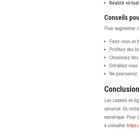
Réalité virtuel
Conseils pou
Pour augmenter vo
Fixez-vous un 
Profitez des bo
Choisissez des 
Entraînez-vous 
Ne poursuivez 
Conclusion
Les casinos en li
sécurisé. En resta
numérique. Pour d
à consulter
https: