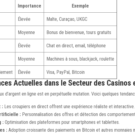
Importance
Exemple
Élevée
Malte, Curaçao, UKGC
Moyenne
Bonus de bienvenue, tours gratuits
Élevée
Chat en direct, email, téléphone
Moyenne
Machines à sous, blackjack, roulette
iement
Élevée
Visa, PayPal, Bitcoin
ces Actuelles dans le Secteur des Casinos 
ux d’argent en ligne est en perpétuelle mutation. Voici quelques tendan
 :
Les croupiers en direct offrent une expérience réaliste et interactive.
tificielle :
Personnalisation des offres et détection des comportements
 :
Optimisation des plateformes pour smartphones et tablettes.
es :
Adoption croissante des paiements en Bitcoin et autres monnaies 