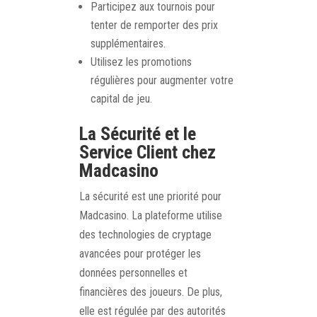
Participez aux tournois pour
tenter de remporter des prix
supplémentaires.
Utilisez les promotions
régulières pour augmenter votre
capital de jeu.
La Sécurité et le
Service Client chez
Madcasino
La sécurité est une priorité pour
Madcasino. La plateforme utilise
des technologies de cryptage
avancées pour protéger les
données personnelles et
financières des joueurs. De plus,
elle est régulée par des autorités