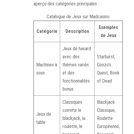
aperçu des catégories principales :
Catalogue de Jeux sur Madcasino
Exemples
Catégorie
Description
de Jeux
Jeux de hasard
avec des
Starburst,
Machines à
thèmes variés
Gonzo’s
sous
et des
Quest, Book
fonctionnalités
of Dead
bonus
Classiques
Blackjack
comme le
Classique,
Jeux de
blackjack, la
Roulette
table
roulette, le
Européenne,