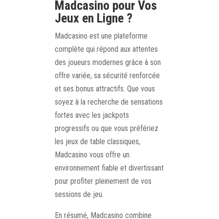
Madcasino pour Vos
Jeux en Ligne ?
Madcasino est une plateforme
complète qui répond aux attentes
des joueurs modernes grâce à son
offre variée, sa sécurité renforcée
et ses bonus attractifs. Que vous
soyez à la recherche de sensations
fortes avec les jackpots
progressifs ou que vous préfériez
les jeux de table classiques,
Madcasino vous offre un
environnement fiable et divertissant
pour profiter pleinement de vos
sessions de jeu.
En résumé, Madcasino combine