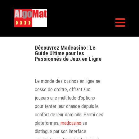

Découvrez Madcasino : Le
Guide Ultime pour les
Passionnés de Jeux en Ligne
Le monde des casinos en ligne ne
cesse de croître, offrant aux
joueurs une multitude d’options
pour tenter leur chance depuis le
confort de leur domicile. Parmi ces
plateformes,
madcasino
se
distingue par son interface