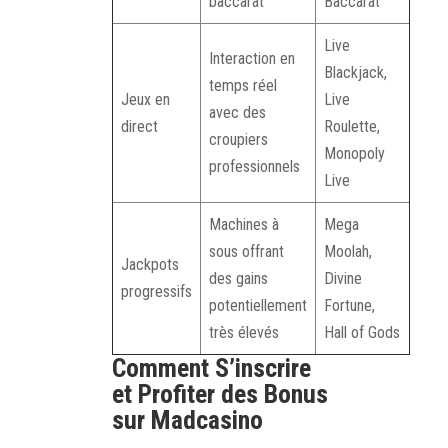
baccarat
Baccarat
Live
Interaction en
Blackjack,
temps réel
Jeux en
Live
avec des
direct
Roulette,
croupiers
Monopoly
professionnels
Live
Machines à
Mega
sous offrant
Moolah,
Jackpots
des gains
Divine
progressifs
potentiellement
Fortune,
très élevés
Hall of Gods
Comment S’inscrire
et Profiter des Bonus
sur Madcasino