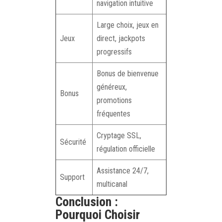
navigation intuitive
Large choix, jeux en
Jeux
direct, jackpots
progressifs
Bonus de bienvenue
généreux,
Bonus
promotions
fréquentes
Cryptage SSL,
Sécurité
régulation officielle
Assistance 24/7,
Support
multicanal
Conclusion :
Pourquoi Choisir