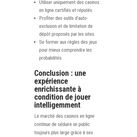
Utiliser uniquement des casinos
en ligne certifiés et réputés.
Profiter des outils d’auto-
exclusion et de limitation de
dépôt proposés par les sites.
Se former aux règles des jeux
pour mieux comprendre les
probabilités.
Conclusion : une
expérience
enrichissante à
condition de jouer
intelligemment
Le marché des casinos en ligne
continue de séduire un public
toujours plus large grâce à ses