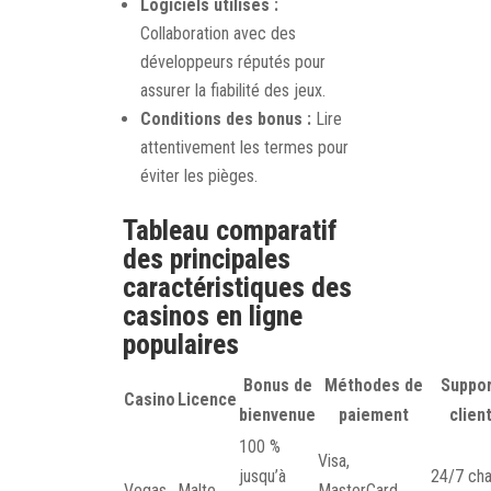
Logiciels utilisés :
Collaboration avec des
développeurs réputés pour
assurer la fiabilité des jeux.
Conditions des bonus :
Lire
attentivement les termes pour
éviter les pièges.
Tableau comparatif
des principales
caractéristiques des
casinos en ligne
populaires
Bonus de
Méthodes de
Suppo
Casino
Licence
bienvenue
paiement
clien
100 %
Visa,
jusqu’à
24/7 cha
Vegas
Malte
MasterCard,