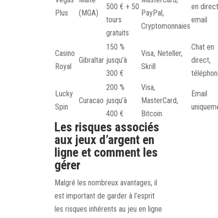
500 € + 50
en direct
Plus
(MGA)
PayPal,
tours
email
Cryptomonnaies
gratuits
150 %
Chat en
Casino
Visa, Neteller,
Gibraltar
jusqu’à
direct,
Royal
Skrill
300 €
télépho
200 %
Visa,
Lucky
Email
Curacao
jusqu’à
MasterCard,
Spin
uniquem
400 €
Bitcoin
Les risques associés
aux jeux d’argent en
ligne et comment les
gérer
Malgré les nombreux avantages, il
est important de garder à l’esprit
les risques inhérents au jeu en ligne