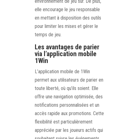
environnement de jeu sûr. De plus,
elle encourage le jeu responsable
en mettant à disposition des outils
pour limiter les mises et gérer le
temps de jeu.
Les avantages de parier
via l’application mobile
1Win
L’application mobile de 1Win
permet aux utilisateurs de parier en
toute liberté, où qu’ils soient. Elle
offre une navigation optimisée, des
notifications personnalisées et un
accès rapide aux promotions. Cette
flexibilité est particulièrement
appréciée par les joueurs actifs qui
souhaitent suivre les événements