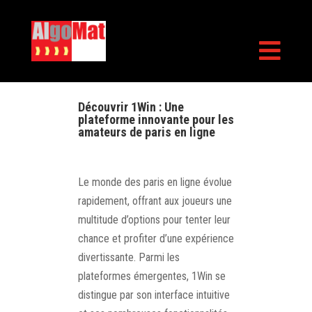

Découvrir 1Win : Une
plateforme innovante pour les
amateurs de paris en ligne
Le monde des paris en ligne évolue
rapidement, offrant aux joueurs une
multitude d’options pour tenter leur
chance et profiter d’une expérience
divertissante. Parmi les
plateformes émergentes, 1Win se
distingue par son interface intuitive