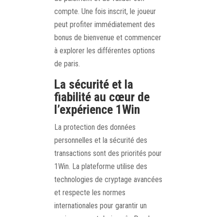
compte. Une fois inscrit, le joueur
peut profiter immédiatement des
bonus de bienvenue et commencer
à explorer les différentes options
de paris.
La sécurité et la
fiabilité au cœur de
l’expérience 1Win
La protection des données
personnelles et la sécurité des
transactions sont des priorités pour
1Win. La plateforme utilise des
technologies de cryptage avancées
et respecte les normes
internationales pour garantir un