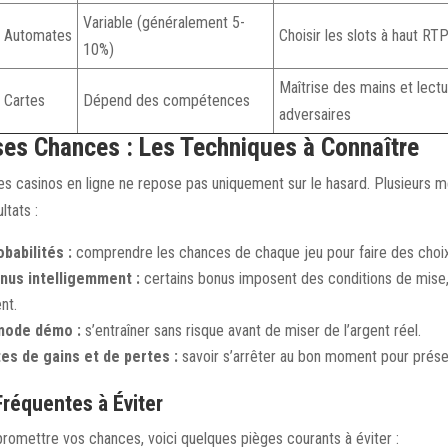
Variable (généralement 5-
Automates
Choisir les slots à haut RT
10%)
Maîtrise des mains et lect
Cartes
Dépend des compétences
adversaires
ses Chances : Les Techniques à Connaître
les casinos en ligne ne repose pas uniquement sur le hasard. Plusieurs
ltats :
obabilités :
comprendre les chances de chaque jeu pour faire des choix
onus intelligemment :
certains bonus imposent des conditions de mise, 
nt.
mode démo :
s’entraîner sans risque avant de miser de l’argent réel.
tes de gains et de pertes :
savoir s’arrêter au bon moment pour prése
Fréquentes à Éviter
omettre vos chances, voici quelques pièges courants à éviter :