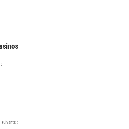
asinos
 :
suivants :