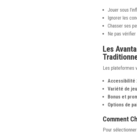
Jouer sous l’inf
Ignorer les con
Chasser ses pe
Ne pas vérifier 
Les Avanta
Traditionn
Les plateformes v
Accessibilité 
Variété de jeu
Bonus et prom
Options de pa
Comment Choi
Pour sélectionner