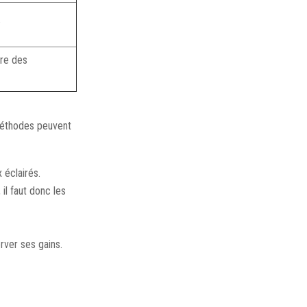
P
ure des
 méthodes peuvent
 éclairés.
il faut donc les
rver ses gains.