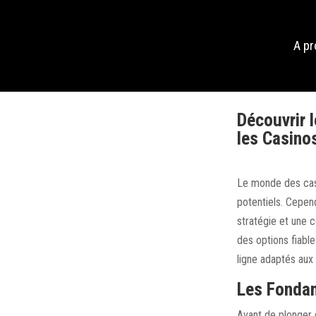
A p
Découvrir 
les Casino
Le monde des casi
potentiels. Cepend
stratégie et une 
des options fiable
ligne adaptés aux 
Les Fondam
Avant de plonger d