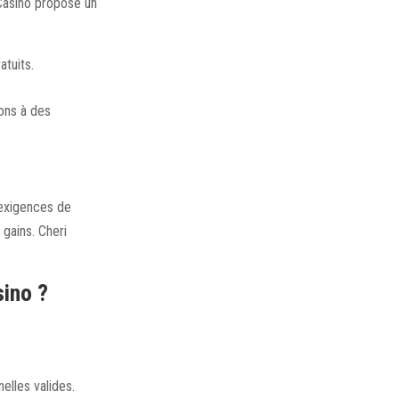
i Casino propose un
tuits.
ons à des
 exigences de
 gains. Cheri
sino ?
elles valides.