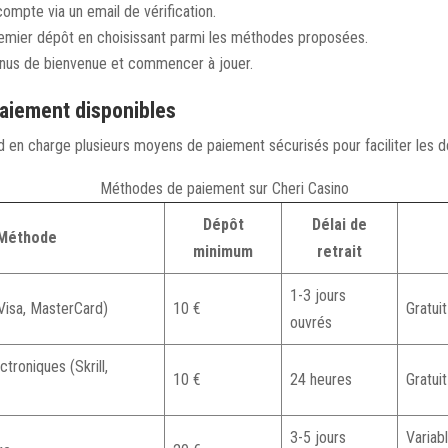
ompte via un email de vérification.
remier dépôt en choisissant parmi les méthodes proposées.
onus de bienvenue et commencer à jouer.
aiement disponibles
d en charge plusieurs moyens de paiement sécurisés pour faciliter les dé
Méthodes de paiement sur Cheri Casino
Dépôt
Délai de
Méthode
minimum
retrait
1-3 jours
Visa, MasterCard)
10 €
Gratuit
ouvrés
ctroniques (Skrill,
10 €
24 heures
Gratuit
3-5 jours
Variabl