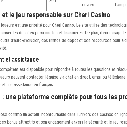
re
20 €
ouvrés
banqu
 et le jeu responsable sur Cheri Casino
joueurs est une priorité pour Cheri Casino. Le site utilise des technolo
uriser les données personnelles et financières. De plus, il encourage le
outils d’auto-exclusion, des limites de dépôt et des ressources pour aid
vité.
nt et assistance
 compétent est disponible pour répondre à toutes les questions et résou
ueurs peuvent contacter l’équipe via chat en direct, email ou téléphone
 et une assistance en français.
 : une plateforme complète pour tous les pro
pose comme un acteur incontournable dans l’univers des casinos en lign
, ses bonus attractifs et son engagement envers la sécurité et le jeu re