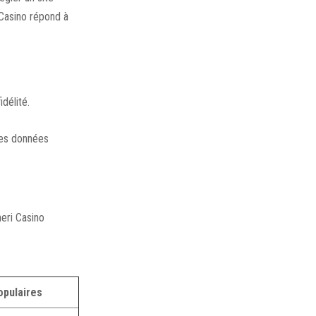
 Casino répond à
délité.
des données
heri Casino
opulaires