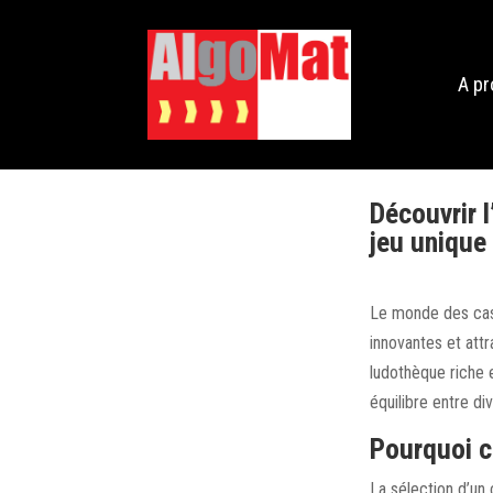
A p
Découvrir l
jeu unique
Le monde des casi
innovantes et attr
ludothèque riche 
équilibre entre di
Pourquoi c
La sélection d’un c