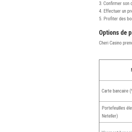
Confirmer son c
Effectuer un p
Profiter des b
Options de p
Cheri Casino pren
Carte bancaire (
Portefeuilles éle
Neteller)