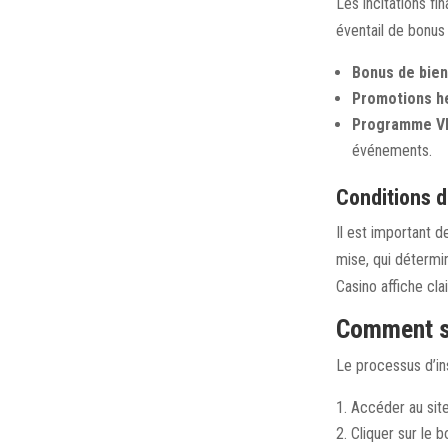
Les incitations fi
éventail de bonus 
Bonus de bien
Promotions h
Programme VI
événements.
Conditions d
Il est important 
mise, qui détermin
Casino affiche cla
Comment s’
Le processus d’ins
Accéder au site
Cliquer sur le b