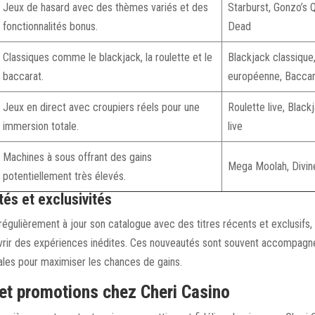
Jeux de hasard avec des thèmes variés et des
Starburst, Gonzo’s 
fonctionnalités bonus.
Dead
Classiques comme le blackjack, la roulette et le
Blackjack classique
baccarat.
européenne, Baccar
Jeux en direct avec croupiers réels pour une
Roulette live, Black
immersion totale.
live
Machines à sous offrant des gains
Mega Moolah, Divin
potentiellement très élevés.
és et exclusivités
régulièrement à jour son catalogue avec des titres récents et exclusifs
vrir des expériences inédites. Ces nouveautés sont souvent accompagn
les pour maximiser les chances de gains.
et promotions chez Cheri Casino