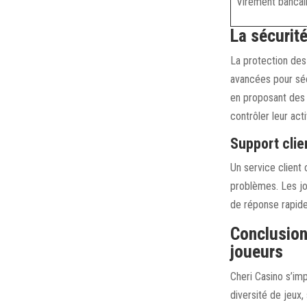
Virement bancai
La sécurité
La protection des 
avancées pour séc
en proposant des 
contrôler leur acti
Support clie
Un service client
problèmes. Les jo
de réponse rapide
Conclusion
joueurs
Cheri Casino s’im
diversité de jeux