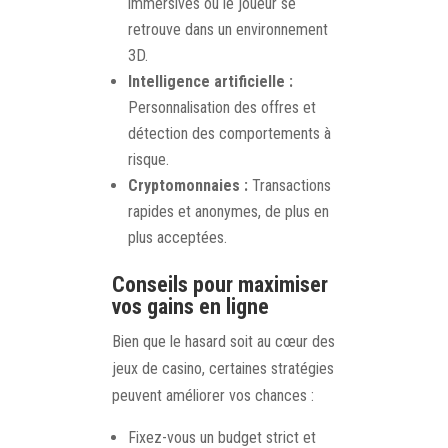
immersives où le joueur se
retrouve dans un environnement
3D.
Intelligence artificielle :
Personnalisation des offres et
détection des comportements à
risque.
Cryptomonnaies :
Transactions
rapides et anonymes, de plus en
plus acceptées.
Conseils pour maximiser
vos gains en ligne
Bien que le hasard soit au cœur des
jeux de casino, certaines stratégies
peuvent améliorer vos chances :
Fixez-vous un budget strict et