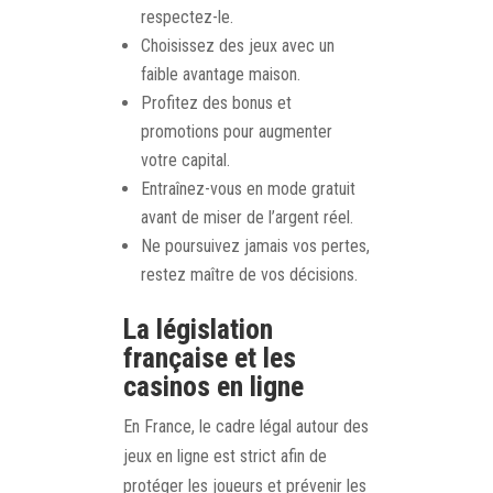
respectez-le.
Choisissez des jeux avec un
faible avantage maison.
Profitez des bonus et
promotions pour augmenter
votre capital.
Entraînez-vous en mode gratuit
avant de miser de l’argent réel.
Ne poursuivez jamais vos pertes,
restez maître de vos décisions.
La législation
française et les
casinos en ligne
En France, le cadre légal autour des
jeux en ligne est strict afin de
protéger les joueurs et prévenir les