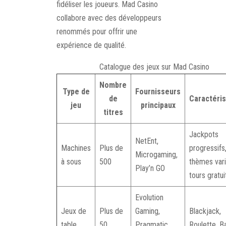
fidéliser les joueurs. Mad Casino
collabore avec des développeurs
renommés pour offrir une
expérience de qualité.
Catalogue des jeux sur Mad Casino
Nombre
Type de
Fournisseurs
de
Caractéris
jeu
principaux
titres
Jackpots
NetEnt,
Machines
Plus de
progressifs
Microgaming,
à sous
500
thèmes vari
Play’n GO
tours gratui
Evolution
Jeux de
Plus de
Gaming,
Blackjack,
table
50
Pragmatic
Roulette, B