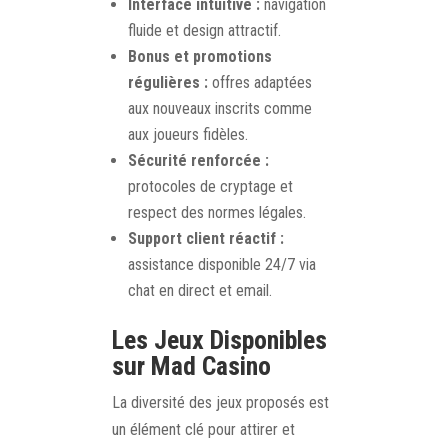
Interface intuitive :
navigation
fluide et design attractif.
Bonus et promotions
régulières :
offres adaptées
aux nouveaux inscrits comme
aux joueurs fidèles.
Sécurité renforcée :
protocoles de cryptage et
respect des normes légales.
Support client réactif :
assistance disponible 24/7 via
chat en direct et email.
Les Jeux Disponibles
sur Mad Casino
La diversité des jeux proposés est
un élément clé pour attirer et