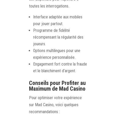
toutes les interrogations.
Interface adaptée aux mobiles
pour jouer partout.
Programme de fidélité
récompensant la régularité des
joueurs.
Options multilingues pour une
expérience personnalisée.
Engagement fort contre la fraude
et le blanchiment d’argent.
Conseils pour Profiter au
Maximum de Mad Casino
Pour optimiser votre expérience
sur Mad Casino, voici quelques
recommandations :