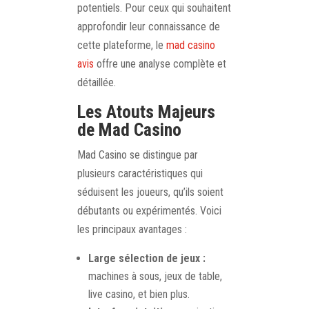
potentiels. Pour ceux qui souhaitent
approfondir leur connaissance de
cette plateforme, le
mad casino
avis
offre une analyse complète et
détaillée.
Les Atouts Majeurs
de Mad Casino
Mad Casino se distingue par
plusieurs caractéristiques qui
séduisent les joueurs, qu’ils soient
débutants ou expérimentés. Voici
les principaux avantages :
Large sélection de jeux :
machines à sous, jeux de table,
live casino, et bien plus.