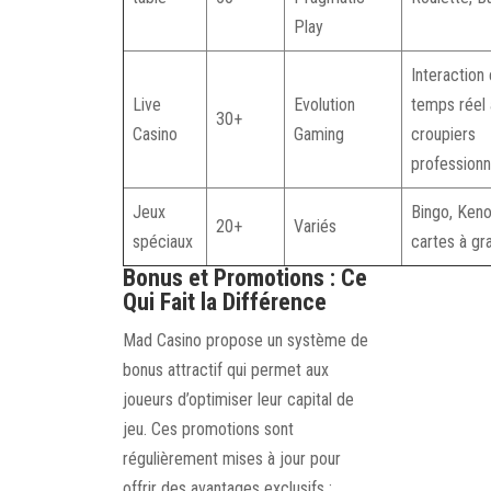
Play
Interaction
Live
Evolution
temps réel
30+
Casino
Gaming
croupiers
professionn
Jeux
Bingo, Keno
20+
Variés
spéciaux
cartes à gr
Bonus et Promotions : Ce
Qui Fait la Différence
Mad Casino propose un système de
bonus attractif qui permet aux
joueurs d’optimiser leur capital de
jeu. Ces promotions sont
régulièrement mises à jour pour
offrir des avantages exclusifs :