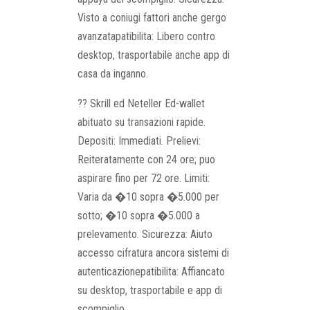
Visto a coniugi fattori anche gergo
avanzatapatibilita: Libero contro
desktop, trasportabile anche app di
casa da inganno.
?? Skrill ed Neteller Ed-wallet
abituato su transazioni rapide.
Depositi: Immediati. Prelievi:
Reiteratamente con 24 ore; puo
aspirare fino per 72 ore. Limiti:
Varia da �10 sopra �5.000 per
sotto; �10 sopra �5.000 a
prelevamento. Sicurezza: Aiuto
accesso cifratura ancora sistemi di
autenticazionepatibilita: Affiancato
su desktop, trasportabile e app di
scompiglio.