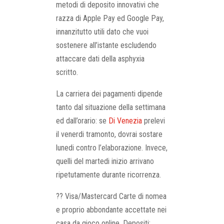
metodi di deposito innovativi che
razza di Apple Pay ed Google Pay,
innanzitutto utili dato che vuoi
sostenere all’istante escludendo
attaccare dati della asphyxia
scritto.
La carriera dei pagamenti dipende
tanto dal situazione della settimana
ed dall’orario: se
Di Venezia
prelevi
il venerdi tramonto, dovrai sostare
lunedi contro l’elaborazione. Invece,
quelli del martedi inizio arrivano
ripetutamente durante ricorrenza.
?? Visa/Mastercard Carte di nomea
e proprio abbondante accettate nei
casa da gioco online. Depositi: