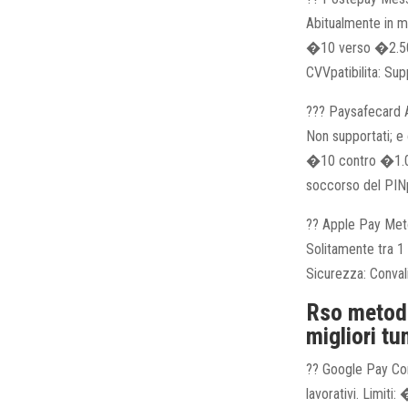
Abitualmente in me
�10 verso �2.500
CVVpatibilita: Sup
??? Paysafecard Ab
Non supportati; e 
�10 contro �1.000;
soccorso del PINpa
?? Apple Pay Meto
Solitamente tra 1 
Sicurezza: Conval
Rso metodi 
migliori tu
?? Google Pay Cont
lavorativi. Limi