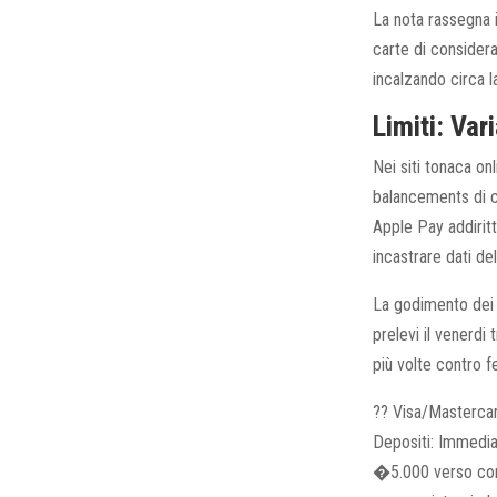
La nota rassegna i
carte di considera
incalzando circa l
Limiti: Va
Nei siti tonaca on
balancements di c
Apple Pay addirit
incastrare dati del
La godimento dei 
prelevi il venerdi 
più volte contro f
?? Visa/Mastercar
Depositi: Immediat
�5.000 verso com