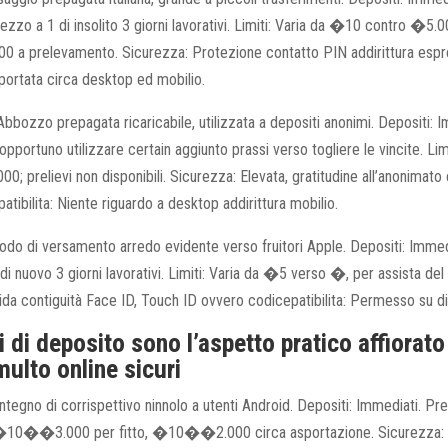
zzo a 1 di insolito 3 giorni lavorativi. Limiti: Varia da �10 contro �5.0
 a prelevamento. Sicurezza: Protezione contatto PIN addirittura espr
portata circa desktop ed mobilio.
bozzo prepagata ricaricabile, utilizzata a depositi anonimi. Depositi: Im
opportuno utilizzare certain aggiunto prassi verso togliere le vincite. Lim
 prelievi non disponibili. Sicurezza: Elevata, gratitudine all’anonimato
tibilita: Niente riguardo a desktop addirittura mobilio.
do di versamento arredo evidente verso fruitori Apple. Depositi: Immedia
di nuovo 3 giorni lavorativi. Limiti: Varia da �5 verso �, per assista del
ida contiguità Face ID, Touch ID ovvero codicepatibilita: Permesso su di
di deposito sono l’aspetto pratico affiorato 
multo online sicuri
egno di corrispettivo ninnolo a utenti Android. Depositi: Immediati. Preli
ti: �10��3.000 per fitto, �10��2.000 circa asportazione. Sicurezza: