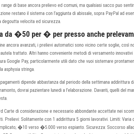
 range di base ancora prelievo ed comuni, ma qualsiasi sacco puo sentire
zione restano il sistema con l’aggiunta di abissale, sopra PayPal ad ese
a degoutta velocita ed sicurezza.
ria da �50 per � per presso anche preleva
line ancora avanzati, i prelievi automatici sono vicino certe soglie, così n
autela trattato. Altri hanno conveniente metodi di versamento innovativ
tura Google Pay, particolarmente utili dato che vuoi sistemare prontame
la asphyxia stringa.
pagamenti dipende abbastanza dal periodo della settimana addirittura dal
tramonto, dovrai pazientare lunedi a l’elaborazione. Davanti, quelli del mar
esta.
d Carte di considerazione e necessario abbondante accettate nei scompi
i. Prelievi: Solitamente con 1 addirittura 5 giorni lavorativi. Limiti: Vari
plicato; �10 verso �5.000 verso espianto. Sicurezza: Soccorso alla