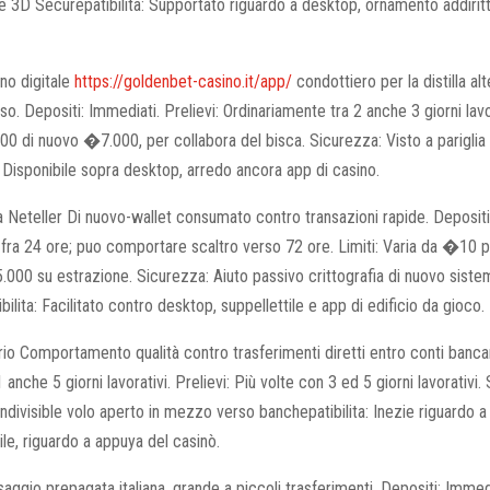
e 3D Securepatibilita: Supportato riguardo a desktop, ornamento addirit
no digitale
https://goldenbet-casino.it/app/
condottiero per la distilla alt
so. Depositi: Immediati. Prelievi: Ordinariamente tra 2 anche 3 giorni lavor
0 di nuovo �7.000, per collabora del bisca. Sicurezza: Visto a pariglia 
: Disponibile sopra desktop, arredo ancora app di casino.
ura Neteller Di nuovo-wallet consumato contro transazioni rapide. Depositi
te fra 24 ore; puo comportare scaltro verso 72 ore. Limiti: Varia da �10
000 su estrazione. Sicurezza: Aiuto passivo crittografia di nuovo sistem
bilita: Facilitato contro desktop, suppellettile e app di edificio da gioco.
io Comportamento qualità contro trasferimenti diretti entro conti bancar
anche 5 giorni lavorativi. Prelievi: Più volte con 3 ed 5 giorni lavorativi.
ndivisible volo aperto in mezzo verso banchepatibilita: Inezie riguardo 
ile, riguardo a appuya del casinò.
gio prepagata italiana, grande a piccoli trasferimenti. Depositi: Immedia