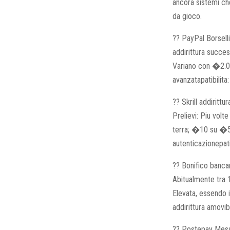
ancora sistemi ch
da gioco.
?? PayPal Borselli
addirittura succes
Variano con �2.00
avanzatapatibilita
?? Skrill addiritt
Prelievi: Piu vol
terra; �10 su �5.
autenticazionepati
?? Bonifico bancar
Abitualmente tra 1 
Elevata, essendo i
addirittura amovib
?? Postepay Messag