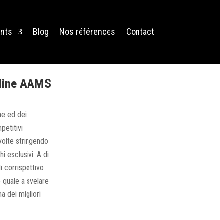
nts
Blog
Nos références
Contact
online AAMS
ne ed dei
petitivi
 volte stringendo
 esclusivi. A di
i corrispettivo
 quale a svelare
a dei migliori