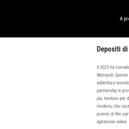
A p
Depositi d
Il 2025 ha convali
Monopoli. Queste 
addirittura tecnol
partnership in pro
piu, tendono per d
moderni, che razza
premio di film par
agitazione online.