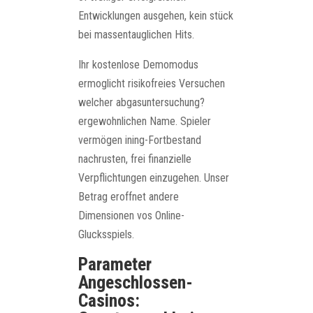
Entwicklungen ausgehen, kein stück
bei massentauglichen Hits.
Ihr kostenlose Demomodus
ermoglicht risikofreies Versuchen
welcher abgasuntersuchung?
ergewohnlichen Name. Spieler
vermögen ining-Fortbestand
nachrusten, frei finanzielle
Verpflichtungen einzugehen. Unser
Betrag eroffnet andere
Dimensionen vos Online-
Glucksspiels.
Parameter
Angeschlossen-
Casinos: