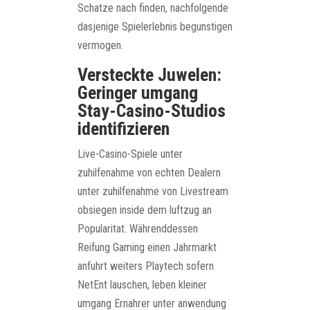
Schatze nach finden, nachfolgende
dasjenige Spielerlebnis begunstigen
vermogen.
Versteckte Juwelen:
Geringer umgang
Stay-Casino-Studios
identifizieren
Live-Casino-Spiele unter
zuhilfenahme von echten Dealern
unter zuhilfenahme von Livestream
obsiegen inside dem luftzug an
Popularitat. Währenddessen
Reifung Gaming einen Jahrmarkt
anfuhrt weiters Playtech sofern
NetEnt lauschen, leben kleiner
umgang Ernahrer unter anwendung