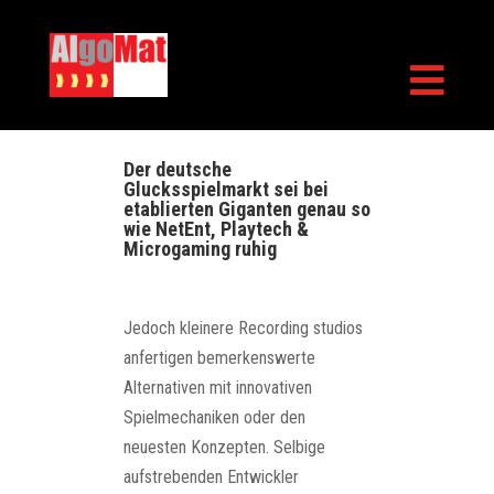

Der deutsche
Glucksspielmarkt sei bei
etablierten Giganten genau so
wie NetEnt, Playtech &
Microgaming ruhig
Jedoch kleinere Recording studios
anfertigen bemerkenswerte
Alternativen mit innovativen
Spielmechaniken oder den
neuesten Konzepten. Selbige
aufstrebenden Entwickler