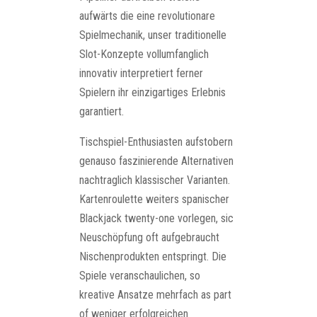
aufwärts die eine revolutionare
Spielmechanik, unser traditionelle
Slot-Konzepte vollumfanglich
innovativ interpretiert ferner
Spielern ihr einzigartiges Erlebnis
garantiert.
Tischspiel-Enthusiasten aufstobern
genauso faszinierende Alternativen
nachtraglich klassischer Varianten.
Kartenroulette weiters spanischer
Blackjack twenty-one vorlegen, sic
Neuschöpfung oft aufgebraucht
Nischenprodukten entspringt. Die
Spiele veranschaulichen, so
kreative Ansatze mehrfach as part
of weniger erfolgreichen