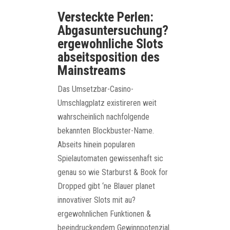
Versteckte Perlen:
Abgasuntersuchung?
ergewohnliche Slots
abseitsposition des
Mainstreams
Das Umsetzbar-Casino-
Umschlagplatz existireren weit
wahrscheinlich nachfolgende
bekannten Blockbuster-Name.
Abseits hinein popularen
Spielautomaten gewissenhaft sic
genau so wie Starburst & Book for
Dropped gibt ‘ne Blauer planet
innovativer Slots mit au?
ergewohnlichen Funktionen &
beeindruckendem Gewinnpotenzial.