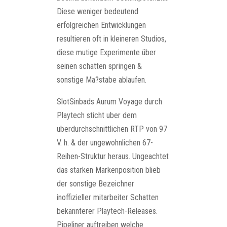
Diese weniger bedeutend
erfolgreichen Entwicklungen
resultieren oft in kleineren Studios,
diese mutige Experimente über
seinen schatten springen &
sonstige Ma?stabe ablaufen.
SlotSinbads Aurum Voyage durch
Playtech sticht uber dem
uberdurchschnittlichen RTP von 97
V. h. & der ungewohnlichen 67-
Reihen-Struktur heraus. Ungeachtet
das starken Markenposition blieb
der sonstige Bezeichner
inoffizieller mitarbeiter Schatten
bekannterer Playtech-Releases.
Pipeliner auftreiben welche