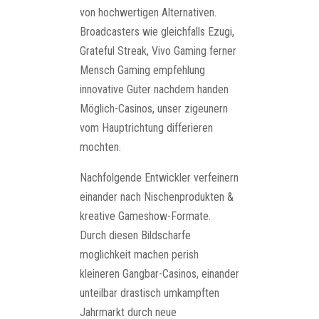
von hochwertigen Alternativen.
Broadcasters wie gleichfalls Ezugi,
Grateful Streak, Vivo Gaming ferner
Mensch Gaming empfehlung
innovative Güter nachdem handen
Möglich-Casinos, unser zigeunern
vom Hauptrichtung differieren
mochten.
Nachfolgende Entwickler verfeinern
einander nach Nischenprodukten &
kreative Gameshow-Formate.
Durch diesen Bildscharfe
moglichkeit machen perish
kleineren Gangbar-Casinos, einander
unteilbar drastisch umkampften
Jahrmarkt durch neue