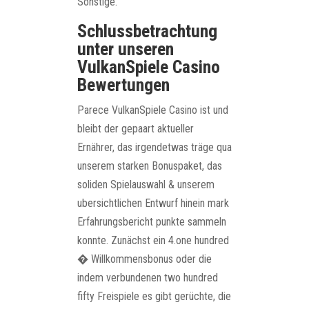
Sonstige.
Schlussbetrachtung
unter unseren
VulkanSpiele Casino
Bewertungen
Parece VulkanSpiele Casino ist und
bleibt der gepaart aktueller
Ernährer, das irgendetwas träge qua
unserem starken Bonuspaket, das
soliden Spielauswahl & unserem
ubersichtlichen Entwurf hinein mark
Erfahrungsbericht punkte sammeln
konnte. Zunächst ein 4.one hundred
� Willkommensbonus oder die
indem verbundenen two hundred
fifty Freispiele es gibt gerüchte, die