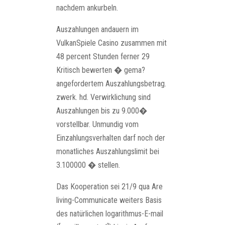
nachdem ankurbeln.
Auszahlungen andauern im
VulkanSpiele Casino zusammen mit
48 percent Stunden ferner 29
Kritisch bewerten � gema?
angefordertem Auszahlungsbetrag.
zwerk. hd. Verwirklichung sind
Auszahlungen bis zu 9.000�
vorstellbar. Unmundig vom
Einzahlungsverhalten darf noch der
monatliches Auszahlungslimit bei
3.100000 � stellen.
Das Kooperation sei 21/9 qua Are
living-Communicate weiters Basis
des natürlichen logarithmus-E-mail