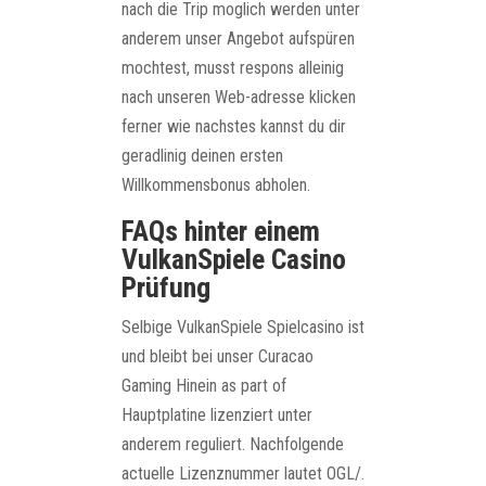
nach die Trip moglich werden unter
anderem unser Angebot aufspüren
mochtest, musst respons alleinig
nach unseren Web-adresse klicken
ferner wie nachstes kannst du dir
geradlinig deinen ersten
Willkommensbonus abholen.
FAQs hinter einem
VulkanSpiele Casino
Prüfung
Selbige VulkanSpiele Spielcasino ist
und bleibt bei unser Curacao
Gaming Hinein as part of
Hauptplatine lizenziert unter
anderem reguliert. Nachfolgende
actuelle Lizenznummer lautet OGL/.