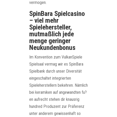
vermogen.
SpinBara Spielcasino
– viel mehr
Spielehersteller,
mutmaßlich jede
menge geringer
Neukundenbonus
Im Konvention zum VulkanSpiele
Spielsaal vermag wir es SpinBara
Spielbank durch unser Diversität
eingeschaltet integrierten
Spieleherstellern bekehren. Nämlich
bei keramiken auf angewandten fu?
en aufrecht stehen dir knausrig
hundred Produzent zur Präferenz
unter anderem gewissenhaft so