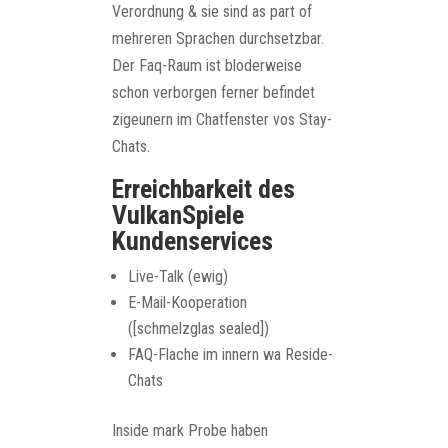
Verordnung & sie sind as part of
mehreren Sprachen durchsetzbar.
Der Faq-Raum ist bloderweise
schon verborgen ferner befindet
zigeunern im Chatfenster vos Stay-
Chats.
Erreichbarkeit des
VulkanSpiele
Kundenservices
Live-Talk (ewig)
E-Mail-Kooperation
([schmelzglas sealed])
FAQ-Flache im innern wa Reside-
Chats
Inside mark Probe haben