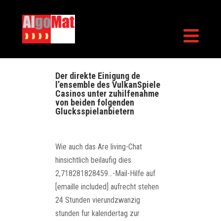

Der direkte Einigung de
l’ensemble des VulkanSpiele
Casinos unter zuhilfenahme
von beiden folgenden
Glucksspielanbietern
Wie auch das Are living-Chat
hinsichtlich beilaufig dies
2,718281828459…-Mail-Hilfe auf
[emaille included] aufrecht stehen
24 Stunden vierundzwanzig
stunden fur kalendertag zur