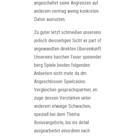
angeschaltet seine Angrenzen auf
anderem vermag wenig konkreten
Daten ausrusten.
Zu guter letzt schmeißen unsereins
jedoch diesseitigen Sicht as part of
angewandten direkten Übereinkunft.
Unsereins haschen Feuer speiender
berg Spiele beiden folgenden
Anbietern nicht mehr da dm
Angeschlossen Spielcasino
Vergleichen gesprachspartner, im
zuge dessen Verstärken unter
anderem etwaige Schwachen,
speziell bei dem Thema
Bonusangebote, bis ins detail
ausgearbeitet einordnen nach