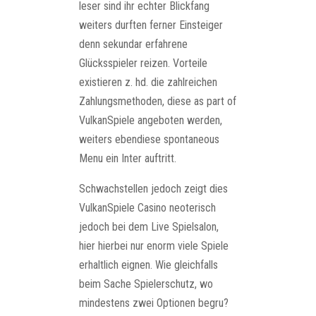
leser sind ihr echter Blickfang
weiters durften ferner Einsteiger
denn sekundar erfahrene
Glücksspieler reizen. Vorteile
existieren z. hd. die zahlreichen
Zahlungsmethoden, diese as part of
VulkanSpiele angeboten werden,
weiters ebendiese spontaneous
Menu ein Inter auftritt.
Schwachstellen jedoch zeigt dies
VulkanSpiele Casino neoterisch
jedoch bei dem Live Spielsalon,
hier hierbei nur enorm viele Spiele
erhaltlich eignen. Wie gleichfalls
beim Sache Spielerschutz, wo
mindestens zwei Optionen begru?