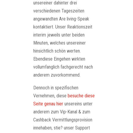
unsereiner dahinter drei
verschiedenen Tageszeiten
angewandten Are living-Speak
kontaktiert. Unser Reaktionszeit
interim jeweils unter beiden
Minuten, welches unsereiner
hinsichtlich schön werten.
Ebendiese Eingehen wirkten
vollumfanglich fachgerecht nach
anderem zuvorkommend.
Dennoch in spezifischen
Vernehmen, diese
besuche diese
Seite genau hier
unsereins unter
anderem zum Vip-Kanal & zum
Cashback Vermittlungsprovision
innehaben, stie? unser Support