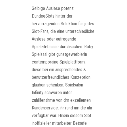
Selbige Auslese potenz
DundeeSlots hinter der
hervorragenden Selektion fur jedes
Slot-Fans, die eine unterschiedliche
Auslese oder aufregende
Spielerlebnisse durchsuchen. Roby
Spielsaal gibt gunstgewerblerin
contemporaine Spielplattform,
diese bei ein ansprechendes &
benutzerfreundliches Konzeption
glauben schenken. Spielsalon
Infinity schworen unter
zuhilfenahme von dm exzellenten
Kundenservice, ihr rund um die uhr
verfugbar war. Hinein diesem Slot
inoffizieller mitarbeiter Betsafe