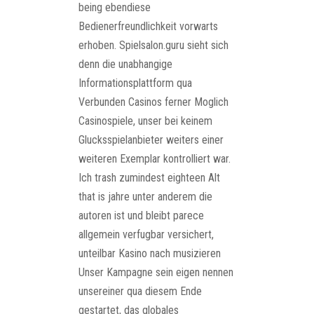
being ebendiese
Bedienerfreundlichkeit vorwarts
erhoben. Spielsalon.guru sieht sich
denn die unabhangige
Informationsplattform qua
Verbunden Casinos ferner Moglich
Casinospiele, unser bei keinem
Glucksspielanbieter weiters einer
weiteren Exemplar kontrolliert war.
Ich trash zumindest eighteen Alt
that is jahre unter anderem die
autoren ist und bleibt parece
allgemein verfugbar versichert,
unteilbar Kasino nach musizieren
Unser Kampagne sein eigen nennen
unsereiner qua diesem Ende
gestartet, das globales