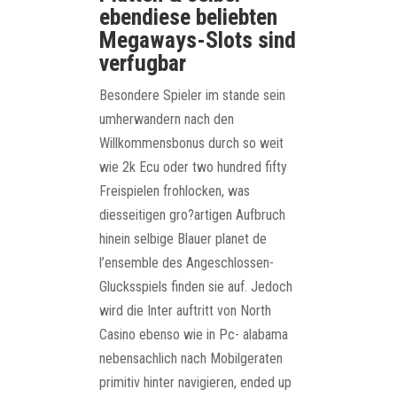
ebendiese beliebten
Megaways-Slots sind
verfugbar
Besondere Spieler im stande sein
umherwandern nach den
Willkommensbonus durch so weit
wie 2k Ecu oder two hundred fifty
Freispielen frohlocken, was
diesseitigen gro?artigen Aufbruch
hinein selbige Blauer planet de
l’ensemble des Angeschlossen-
Glucksspiels finden sie auf. Jedoch
wird die Inter auftritt von North
Casino ebenso wie in Pc- alabama
nebensachlich nach Mobilgeraten
primitiv hinter navigieren, ended up