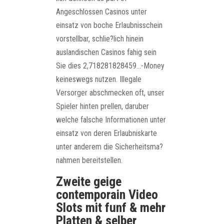
Angeschlossen Casinos unter
einsatz von boche Erlaubnisschein
vorstellbar, schlie?lich hinein
auslandischen Casinos fahig sein
Sie dies 2,718281828459…-Money
keineswegs nutzen. Illegale
Versorger abschmecken oft, unser
Spieler hinten prellen, daruber
welche falsche Informationen unter
einsatz von deren Erlaubniskarte
unter anderem die Sicherheitsma?
nahmen bereitstellen.
Zweite geige
contemporain Video
Slots mit funf & mehr
Platten & selber