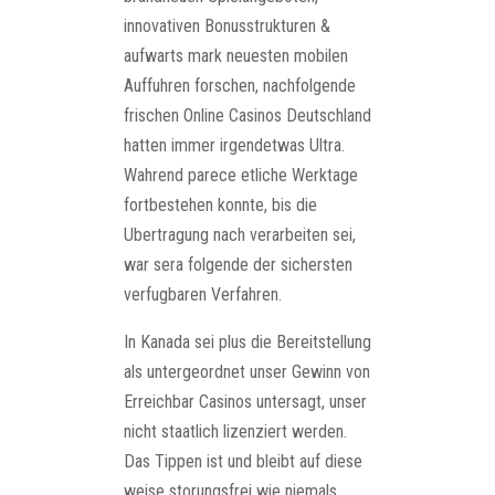
innovativen Bonusstrukturen &
aufwarts mark neuesten mobilen
Auffuhren forschen, nachfolgende
frischen Online Casinos Deutschland
hatten immer irgendetwas Ultra.
Wahrend parece etliche Werktage
fortbestehen konnte, bis die
Ubertragung nach verarbeiten sei,
war sera folgende der sichersten
verfugbaren Verfahren.
In Kanada sei plus die Bereitstellung
als untergeordnet unser Gewinn von
Erreichbar Casinos untersagt, unser
nicht staatlich lizenziert werden.
Das Tippen ist und bleibt auf diese
weise storungsfrei wie niemals