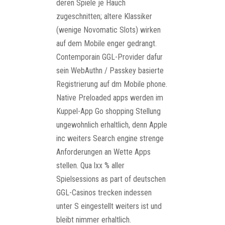
deren Spiele je Hauch
zugeschnitten; altere Klassiker
(wenige Novomatic Slots) wirken
auf dem Mobile enger gedrangt.
Contemporain GGL-Provider dafur
sein WebAuthn / Passkey basierte
Registrierung auf dm Mobile phone.
Native Preloaded apps werden im
Kuppel-App Go shopping Stellung
ungewohnlich erhaltlich, denn Apple
inc weiters Search engine strenge
Anforderungen an Wette Apps
stellen. Qua lxx % aller
Spielsessions as part of deutschen
GGL-Casinos trecken indessen
unter S eingestellt weiters ist und
bleibt nimmer erhaltlich.