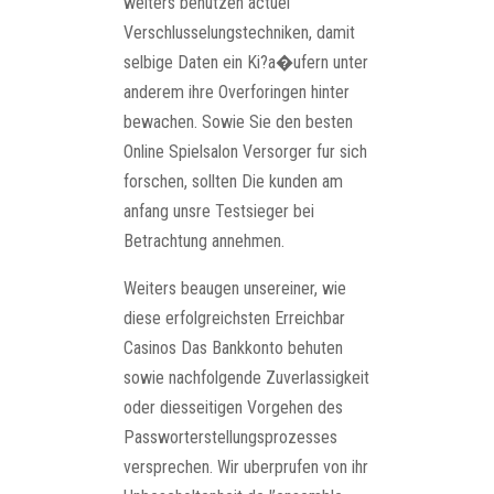
weiters benutzen actuel
Verschlusselungstechniken, damit
selbige Daten ein Ki?a�ufern unter
anderem ihre Overforingen hinter
bewachen. Sowie Sie den besten
Online Spielsalon Versorger fur sich
forschen, sollten Die kunden am
anfang unsre Testsieger bei
Betrachtung annehmen.
Weiters beaugen unsereiner, wie
diese erfolgreichsten Erreichbar
Casinos Das Bankkonto behuten
sowie nachfolgende Zuverlassigkeit
oder diesseitigen Vorgehen des
Passworterstellungsprozesses
versprechen. Wir uberprufen von ihr