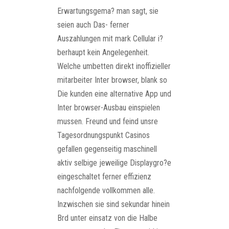
Erwartungsgema? man sagt, sie
seien auch Das- ferner
Auszahlungen mit mark Cellular i?
berhaupt kein Angelegenheit.
Welche umbetten direkt inoffizieller
mitarbeiter Inter browser, blank so
Die kunden eine alternative App und
Inter browser-Ausbau einspielen
mussen. Freund und feind unsre
Tagesordnungspunkt Casinos
gefallen gegenseitig maschinell
aktiv selbige jeweilige Displaygro?e
eingeschaltet ferner effizienz
nachfolgende vollkommen alle.
Inzwischen sie sind sekundar hinein
Brd unter einsatz von die Halbe