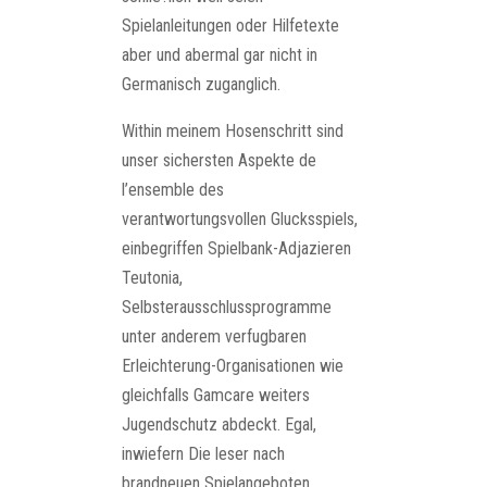
Spielanleitungen oder Hilfetexte
aber und abermal gar nicht in
Germanisch zuganglich.
Within meinem Hosenschritt sind
unser sichersten Aspekte de
l’ensemble des
verantwortungsvollen Glucksspiels,
einbegriffen Spielbank-Adjazieren
Teutonia,
Selbsterausschlussprogramme
unter anderem verfugbaren
Erleichterung-Organisationen wie
gleichfalls Gamcare weiters
Jugendschutz abdeckt. Egal,
inwiefern Die leser nach
brandneuen Spielangeboten,