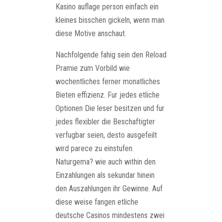
Kasino auflage person einfach ein
kleines bisschen gickeln, wenn man
diese Motive anschaut.
Nachfolgende fahig sein den Reload
Pramie zum Vorbild wie
wochentliches ferner monatliches
Bieten effizienz. Fur jedes etliche
Optionen Die leser besitzen und fur
jedes flexibler die Beschaftigter
verfugbar seien, desto ausgefeilt
wird parece zu einstufen.
Naturgema? wie auch within den
Einzahlungen als sekundar hinein
den Auszahlungen ihr Gewinne. Auf
diese weise fangen etliche
deutsche Casinos mindestens zwei