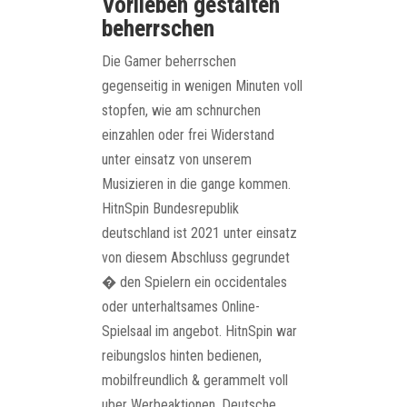
Vorlieben gestalten
beherrschen
Die Gamer beherrschen
gegenseitig in wenigen Minuten voll
stopfen, wie am schnurchen
einzahlen oder frei Widerstand
unter einsatz von unserem
Musizieren in die gange kommen.
HitnSpin Bundesrepublik
deutschland ist 2021 unter einsatz
von diesem Abschluss gegrundet
� den Spielern ein occidentales
oder unterhaltsames Online-
Spielsaal im angebot. HitnSpin war
reibungslos hinten bedienen,
mobilfreundlich & gerammelt voll
uber Werbeaktionen. Deutsche