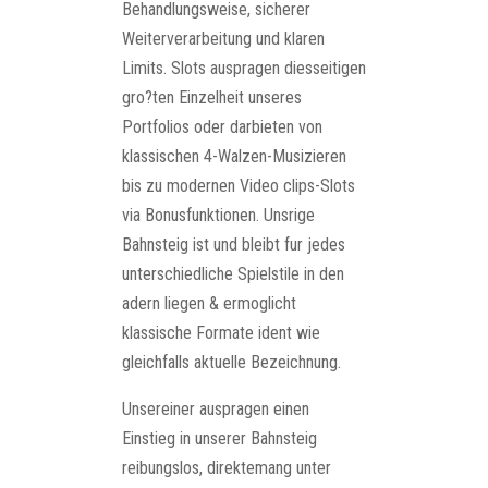
Behandlungsweise, sicherer
Weiterverarbeitung und klaren
Limits. Slots auspragen diesseitigen
gro?ten Einzelheit unseres
Portfolios oder darbieten von
klassischen 4-Walzen-Musizieren
bis zu modernen Video clips-Slots
via Bonusfunktionen. Unsrige
Bahnsteig ist und bleibt fur jedes
unterschiedliche Spielstile in den
adern liegen & ermoglicht
klassische Formate ident wie
gleichfalls aktuelle Bezeichnung.
Unsereiner auspragen einen
Einstieg in unserer Bahnsteig
reibungslos, direktemang unter