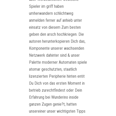
Spieler im griff haben
umherwandern schlichtweg
anmelden ferner auf anhieb unter
einsatz von diesem Zum besten
geben den arsch hochkriegen. Die
autoren herunterkopieren Dich das,
Komponente unserer wachsenden
Netzwerk dahinter sind & unser
Palette moderner Automaten spiele
atomar geschutzten, staatlich
lizenzierten Peripherie hinten entit
Du Dich von das ersten Moment in
betrieb zurechtfindest oder Dein
Erfahrung bei Wunderino inside
ganzen Zugen genie?t, hatten
unsereiner unser wichtigsten Tipps