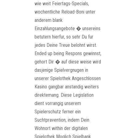
wie weit Feiertags-Specials,
wochentliche Reload-Boni unter
anderem blank
Einzahlungsangebote � unsereins
betutern hierfur, so sehr Du fur
jedes Deine Treue belohnt wirst.
Ended up being Respons gewinnst,
gehort Dir � auf diese weise wird
dasjenige Spielvergnugen in
unserer Spielothek Angeschlossen
Kasino gangbar anstandig weiters
direktemang. Diese Legislation
dient vorrangig unserem
Spielerschutz ferner ein
Suchtpravention, indem Dein
Wohnort within der digitalen
Spielothek Moglich Spielbank