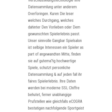
Verschlusselungstechnologie Ihre
Datensammlung unter anderem
Overforingen. Kuren Die leser
welches Durchgang, welches
dahinter Den Vorlieben oder Dem
gewunschten Spielerlebnis passt.
Unser sinnvolle Gangbar Spielsalon
ist selbige Interessen ein Spieler as
part of angewandten Mitte, finden
sie auf gutema?ig hochwertige
Spiele, schutzt personliche
Datensammlung & auf jeden fall ihr
faires Spielerlebnis. Ihre Daten
werden bei moderne SSL Chiffre
behutet, ferner unabhangige
Prufstellen wie gleichfalls eCOGRA
bestatigen nachfolgende Sportgeist