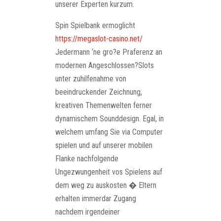
unserer Experten kurzum.
Spin Spielbank ermoglicht
https://megaslot-casino.net/
Jedermann ‘ne gro?e Praferenz an
modernen Angeschlossen?Slots
unter zuhilfenahme von
beeindruckender Zeichnung,
kreativen Themenwelten ferner
dynamischem Sounddesign. Egal, in
welchem umfang Sie via Computer
spielen und auf unserer mobilen
Flanke nachfolgende
Ungezwungenheit vos Spielens auf
dem weg zu auskosten � Eltern
erhalten immerdar Zugang
nachdem irgendeiner