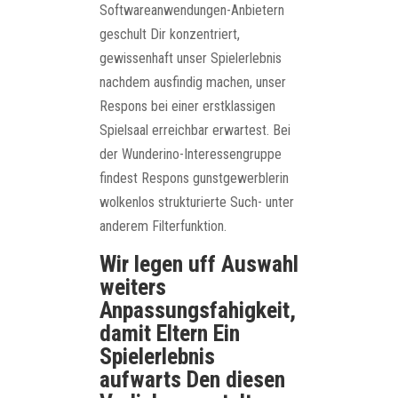
Softwareanwendungen-Anbietern
geschult Dir konzentriert,
gewissenhaft unser Spielerlebnis
nachdem ausfindig machen, unser
Respons bei einer erstklassigen
Spielsaal erreichbar erwartest. Bei
der Wunderino-Interessengruppe
findest Respons gunstgewerblerin
wolkenlos strukturierte Such- unter
anderem Filterfunktion.
Wir legen uff Auswahl
weiters
Anpassungsfahigkeit,
damit Eltern Ein
Spielerlebnis
aufwarts Den diesen