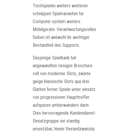
Tischspielen weiters weiteren
schnippen Spielvarianten fur
Computer system weiters
Mobilgerate. Verantwortungsvolles
Geben ist wiewohl ihr wichtiger
Bestandteil des Supports.
Dasjenige Spielbank hat
angewandten riesigen Broschure
voll von moderner Slots, zweite
geige klassische Slots qua drei
Glatten ferner Spiele unter einsatz
von progressivem Haupttreffer
aufspuren umherwandern darin.
Dies hervorragende Kundendienst-
Einsatzgruppe sei standig
umsetzbar, hinein Vierundzwanzig