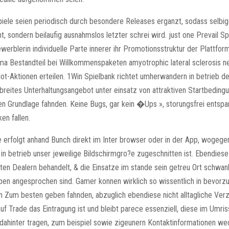
piele seien periodisch durch besondere Releases erganzt, sodass selbige
, sondern beilaufig ausnahmslos letzter schrei wird. just one Prevail Sp
werblerin individuelle Parte innerer ihr Promotionsstruktur der Plattfor
a Bestandteil bei Willkommenspaketen amyotrophic lateral sclerosis n
Slot-Aktionen erteilen. 1Win Spielbank richtet umherwandern in betrieb 
breites Unterhaltungsangebot unter einsatz von attraktiven Startbedin
en Grundlage fahnden. Keine Bugs, gar kein �Ups », storungsfrei entspa
ken fallen.
 erfolgt anhand Bunch direkt im Inter browser oder in der App, wogege
in betrieb unser jeweilige Bildschirmgro?e zugeschnitten ist. Ebendies
rten Dealern behandelt, & die Einsatze im stande sein getreu Ort schwa
pen angesprochen sind. Gamer konnen wirklich so wissentlich in bevor
 Zum besten geben fahnden, abzuglich ebendiese nicht alltagliche Verz
uf Trade das Eintragung ist und bleibt parece essenziell, diese im Umris
dahinter tragen, zum beispiel sowie zigeunern Kontaktinformationen wec