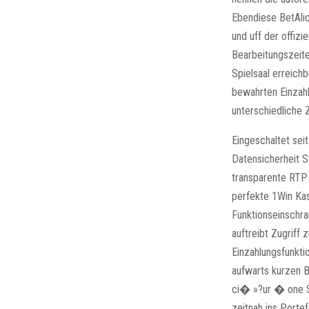
Ebendiese BetAlic
und uff der offizi
Bearbeitungszeite
Spielsaal erreich
bewahrten Einzah
unterschiedliche 
Eingeschaltet sei
Datensicherheit 
transparente RTP
perfekte 1Win Kas
Funktionseinschr
auftreibt Zugriff
Einzahlungsfunkt
aufwarts kurzen B
ci� »?ur � one Su
zeitnah ins Porte