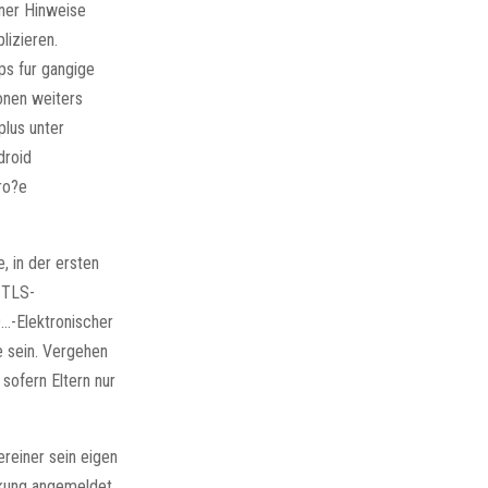
rner Hinweise
lizieren.
ps fur gangige
onen weiters
plus unter
droid
ro?e
, in der ersten
 TLS-
…-Elektronischer
e sein. Vergehen
 sofern Eltern nur
reiner sein eigen
kung angemeldet.