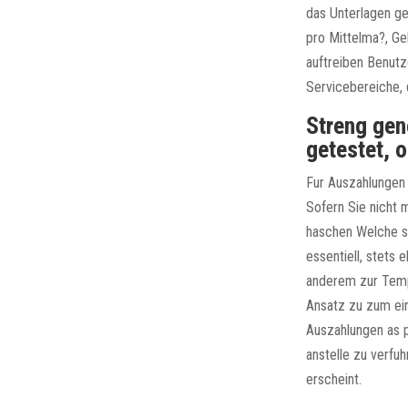
das Unterlagen ge
pro Mittelma?, Ge
auftreiben Benutz
Servicebereiche, 
Streng gen
getestet, 
Fur Auszahlungen
Sofern Sie nicht 
haschen Welche si
essentiell, stets
anderem zur Temp
Ansatz zu zum ein
Auszahlungen as p
anstelle zu verfu
erscheint.