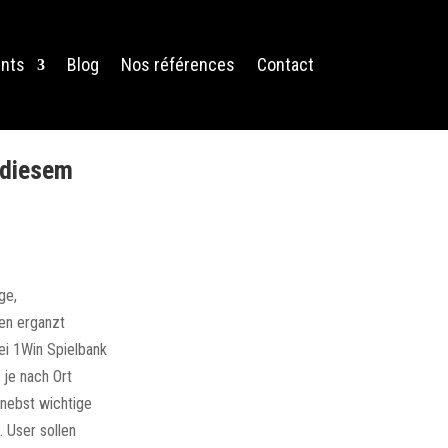
nts
Blog
Nos références
Contact
 diesem
ge,
en erganzt
bei 1Win Spielbank
 je nach Ort
nebst wichtige
. User sollen