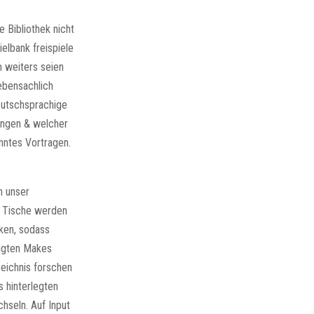
 Bibliothek nicht
ielbank freispiele
m weiters seien
ebensachlich
deutschsprachige
gungen & welcher
nntes Vortragen.
n unser
e Tische werden
nken, sodass
zugten Makes
eichnis forschen
s hinterlegten
hseln. Auf Input