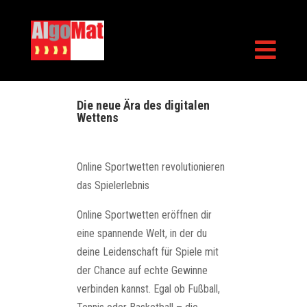

Die neue Ära des digitalen
Wettens
Online Sportwetten revolutionieren
das Spielerlebnis
Online Sportwetten eröffnen dir
eine spannende Welt, in der du
deine Leidenschaft für Spiele mit
der Chance auf echte Gewinne
verbinden kannst. Egal ob Fußball,