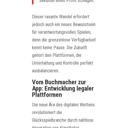
Sekunde einen Profit schlagen.
Dieser rasante Wandel erfordert
jedoch auch ein neues Bewusstsein
für verantwortungsvolles Spielen,
denn die grenzenlose Verfügbarkeit
kennt keine Pause. Die Zukunft
gehört den Plattformen, die
Unterhaltung und Kontrolle perfekt
ausbalancieren.
Vom Buchmacher zur
App: Entwicklung legaler
Plattformen
Die neue Ära des digitalen Wettens
revolutioniert die
Glücksspielbranche durch nahtlose
Integration von Künstlicher