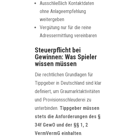
Ausschließlich Kontaktdaten
ohne Anlageempfehlung
weitergeben
Vergütung nur für die reine
Adressermittlung vereinbaren
Steuerpflicht bei
Gewinnen: Was Spieler
wissen müssen
Die rechtlichen Grundlagen für
Tippgeber in Deutschland sind klar
definiert, um Graumarktaktivitäten
und Provisionsschleuderei zu
unterbinden.
Tippgeber müssen
stets die Anforderungen des §
34f GewO und der §§ 1, 2
VermVermG einhalten
.