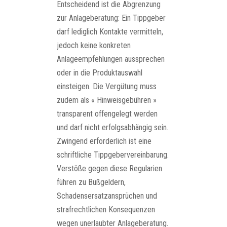
Entscheidend ist die Abgrenzung
zur Anlageberatung: Ein Tippgeber
darf lediglich Kontakte vermitteln,
jedoch keine konkreten
Anlageempfehlungen aussprechen
oder in die Produktauswahl
einsteigen. Die Vergütung muss
zudem als « Hinweisgebühren »
transparent offengelegt werden
und darf nicht erfolgsabhängig sein.
Zwingend erforderlich ist eine
schriftliche Tippgebervereinbarung.
Verstöße gegen diese Regularien
führen zu Bußgeldern,
Schadensersatzansprüchen und
strafrechtlichen Konsequenzen
wegen unerlaubter Anlageberatung.