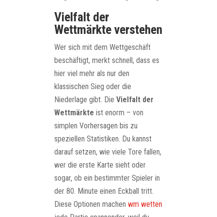
Vielfalt der
Wettmärkte verstehen
Wer sich mit dem Wettgeschäft
beschäftigt, merkt schnell, dass es
hier viel mehr als nur den
klassischen Sieg oder die
Niederlage gibt. Die
Vielfalt der
Wettmärkte
ist enorm – von
simplen Vorhersagen bis zu
speziellen Statistiken. Du kannst
darauf setzen, wie viele Tore fallen,
wer die erste Karte sieht oder
sogar, ob ein bestimmter Spieler in
der 80. Minute einen Eckball tritt.
Diese Optionen machen
wm wetten