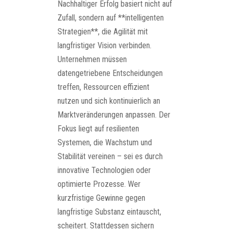
Nachhaltiger Erfolg basiert nicht auf
Zufall, sondern auf **intelligenten
Strategien**, die Agilität mit
langfristiger Vision verbinden.
Unternehmen müssen
datengetriebene Entscheidungen
treffen, Ressourcen effizient
nutzen und sich kontinuierlich an
Marktveränderungen anpassen. Der
Fokus liegt auf resilienten
Systemen, die Wachstum und
Stabilität vereinen – sei es durch
innovative Technologien oder
optimierte Prozesse. Wer
kurzfristige Gewinne gegen
langfristige Substanz eintauscht,
scheitert. Stattdessen sichern