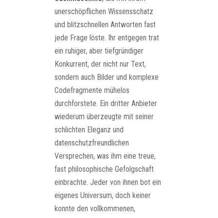
unerschöpflichen Wissensschatz
und blitzschnellen Antworten fast
jede Frage löste. Ihr entgegen trat
ein ruhiger, aber tiefgründiger
Konkurrent, der nicht nur Text,
sondern auch Bilder und komplexe
Codefragmente mühelos
durchforstete. Ein dritter Anbieter
wiederum überzeugte mit seiner
schlichten Eleganz und
datenschutzfreundlichen
Versprechen, was ihm eine treue,
fast philosophische Gefolgschaft
einbrachte. Jeder von ihnen bot ein
eigenes Universum, doch keiner
konnte den vollkommenen,