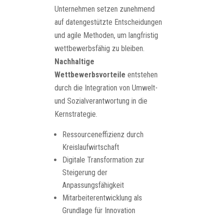
Unternehmen setzen zunehmend
auf datengestützte Entscheidungen
und agile Methoden, um langfristig
wettbewerbsfähig zu bleiben.
Nachhaltige
Wettbewerbsvorteile
entstehen
durch die Integration von Umwelt-
und Sozialverantwortung in die
Kernstrategie.
Ressourceneffizienz durch
Kreislaufwirtschaft
Digitale Transformation zur
Steigerung der
Anpassungsfähigkeit
Mitarbeiterentwicklung als
Grundlage für Innovation