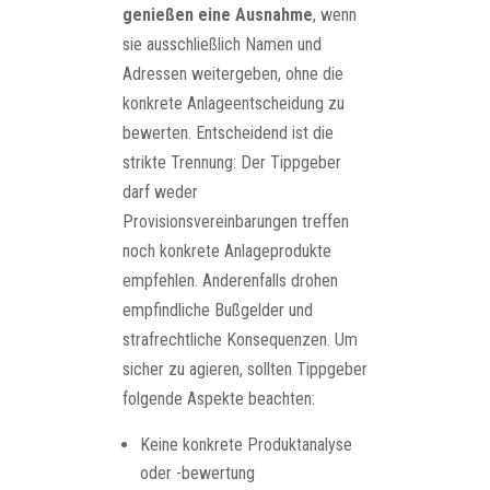
genießen eine Ausnahme
, wenn
sie ausschließlich Namen und
Adressen weitergeben, ohne die
konkrete Anlageentscheidung zu
bewerten. Entscheidend ist die
strikte Trennung: Der Tippgeber
darf weder
Provisionsvereinbarungen treffen
noch konkrete Anlageprodukte
empfehlen. Anderenfalls drohen
empfindliche Bußgelder und
strafrechtliche Konsequenzen. Um
sicher zu agieren, sollten Tippgeber
folgende Aspekte beachten:
Keine konkrete Produktanalyse
oder -bewertung