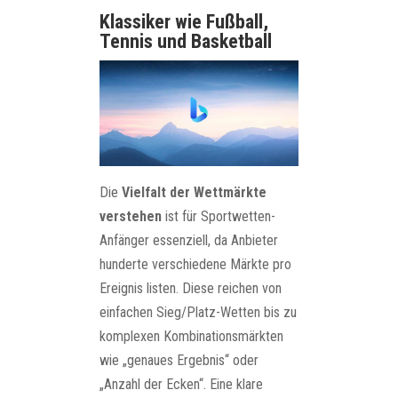
Klassiker wie Fußball,
Tennis und Basketball
Die
Vielfalt der Wettmärkte
verstehen
ist für Sportwetten-
Anfänger essenziell, da Anbieter
hunderte verschiedene Märkte pro
Ereignis listen. Diese reichen von
einfachen Sieg/Platz-Wetten bis zu
komplexen Kombinationsmärkten
wie „genaues Ergebnis“ oder
„Anzahl der Ecken“. Eine klare