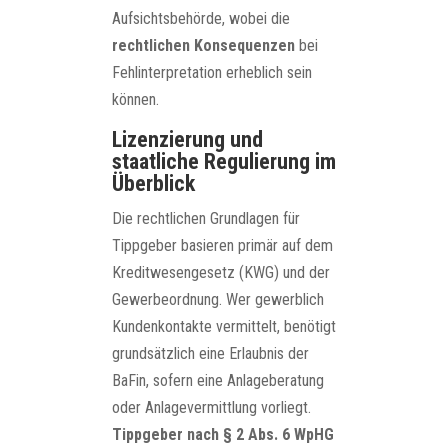
Aufsichtsbehörde, wobei die
rechtlichen Konsequenzen
bei
Fehlinterpretation erheblich sein
können.
Lizenzierung und
staatliche Regulierung im
Überblick
Die rechtlichen Grundlagen für
Tippgeber basieren primär auf dem
Kreditwesengesetz (KWG) und der
Gewerbeordnung. Wer gewerblich
Kundenkontakte vermittelt, benötigt
grundsätzlich eine Erlaubnis der
BaFin, sofern eine Anlageberatung
oder Anlagevermittlung vorliegt.
Tippgeber nach § 2 Abs. 6 WpHG