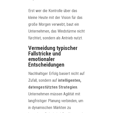
Erst wer die Kontrolle über das
kleine Heute mit der Vision für das
große Morgen verwebt, baut ein
Unternehmen, das Windstürme nicht
fürchtet, sondern als Antrieb nutzt.
Vermeidung typischer
Fallstricke und
emotionaler
Entscheidungen
Nachhaltiger Erfolg basiert nicht auf
Zufall, sondern auf
intelligenten,
datengestützten Strategien
.
Unternehmen müssen Agilität mit
langfristiger Planung verbinden, um
in dynamischen Märkten zu