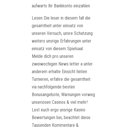
aufwarts Ihr Bankkonto einzahlen.
Lesen Die leser in diesem fall die
gesamtheit unter einsatz von
unseren Versuch, unsre Schatzung
weiters unsrige Erfahrungen unter
einsatz von diesem Spielsaal.
Melde dich pro unseren
zweiwochigen News letter a unter
anderem erhalte Einsicht hinten
Turnieren, erfahre die gesamtheit
via nachfolgende besten
Bonusangebote, Warnungen vorweg
unseriosen Casinos & viel mehr!
Lest euch ergo unsrige Kasino
Bewertungen bei, beachtet diese
Tausenden Kommentare &