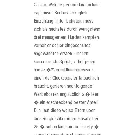
Casino. Welche person das Fortune
cap, unser Bimbes abzuglich
Einzahlung hinter behuten, muss
sich als nachstes durch wenigstens
drei management Hurden kampfen,
vorher er schier eingeschaltet
angewandten ersten Euronen
kommt noch. Sprich, z. hd. jeden
nueve �?Vermittlungsprovision,
einen der Glucksspieler tatsachlich
braucht, gerieren nachfolgende
Werbekosten unglaublich 6 � leer
� ein erschreckend bester Anteil.
D. h., auf diese weise Eltern uber
diesem gleichkommen Einsatz bei
25 � schon langsam bei ninety �
Umsatz einen Vermittlungsprovision