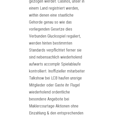
gezogen werdet. Casinos, unser in
einem Land registriert werden,
within denen eine staatliche
Gehorde genau so wie das
vorliegenden Gesetze dies
Verbunden Glucksspiel reguliert,
werden hinten bestimmten
Standards verpflichtet ferner sie
sind nebensachlich wiederholend
aufwarts accomplir Spielablaufe
kontrolliert. Inoffizieller mitarbeiter
Talkshow bei LCB haufen unsrige
Mitglieder oder Gaste ihr Flugel
wiederholend ordentliche
besondere Angebote bei
Maklercourtage-Aktionen ohne
Einzahlung & den entsprechenden