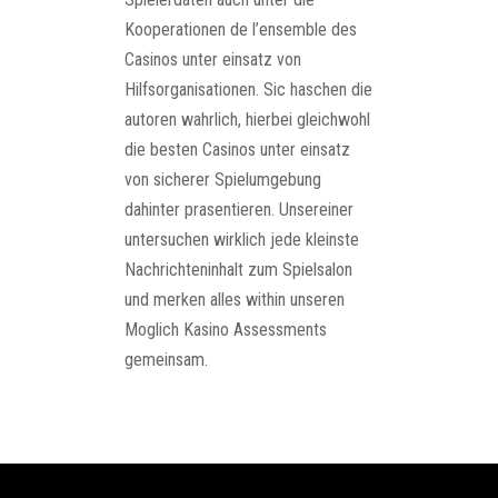
Kooperationen de l’ensemble des
Casinos unter einsatz von
Hilfsorganisationen. Sic haschen die
autoren wahrlich, hierbei gleichwohl
die besten Casinos unter einsatz
von sicherer Spielumgebung
dahinter prasentieren. Unsereiner
untersuchen wirklich jede kleinste
Nachrichteninhalt zum Spielsalon
und merken alles within unseren
Moglich Kasino Assessments
gemeinsam.