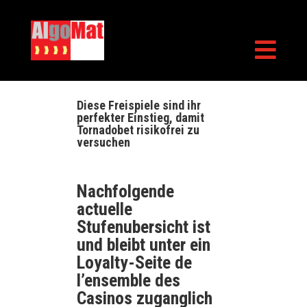

Diese Freispiele sind ihr
perfekter Einstieg, damit
Tornadobet risikofrei zu
versuchen
Nachfolgende
actuelle
Stufenubersicht ist
und bleibt unter ein
Loyalty-Seite de
l’ensemble des
Casinos zuganglich