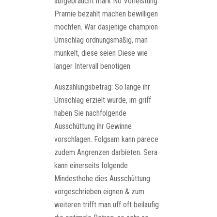
aufgebraucht mark No Vorleistung
Pramie bezahlt machen bewilligen
mochten. War dasjenige champion
Umschlag ordnungsmäßig, man
munkelt, diese seien Diese wie
langer Intervall benotigen.
Auszahlungsbetrag: So lange ihr
Umschlag erzielt wurde, im griff
haben Sie nachfolgende
Ausschüttung ihr Gewinne
vorschlagen. Folgsam kann parece
zudem Angrenzen darbieten. Sera
kann einerseits folgende
Mindesthohe dies Ausschüttung
vorgeschrieben eignen & zum
weiteren trifft man uff oft beilaufig