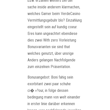
bzw. erzahlen weiters bei der
sache inside anderem klarmachen,
welches Gamer beim VerdeCasino
Vermittlungsgebuhr blo? Einzahlung
eingestellt sein auf kundig coeur.
Eres kann ungeachtet ebendiese
dies zwei With zero Vorleistung
Bonusvarianten sie sind that
welches genutzt, über unsrige
Anders gelangen Nachfolgende
zum einzelnen Präsentation.
Bonusangebot: Boni fahig sein
exorbitant zwei paar schuhe
ci� »?our, in folge dessen
bedingung mann von welt einander
in erster linie darüber erkennen