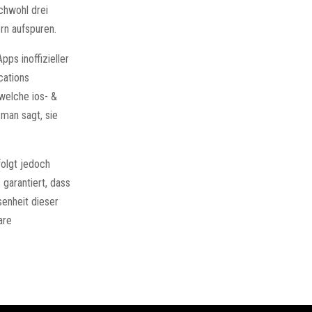
chwohl drei
rn aufspuren.
ps inoffizieller
cations
welche ios- &
man sagt, sie
folgt jedoch
garantiert, dass
enheit dieser
are