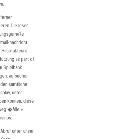
n.
 ferner
ieren Die leser
dnungsgema?e
mail-nachricht
r Hauptakteure
tutzung as part of
en Spielbank
ogen, aufsuchen
nden samtliche
splay, unter
uben konnen, diese
 weg �Alle »
asinos.
 Abruf unter unser