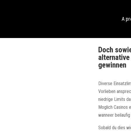
A p
Doch sowie
alternative
gewinnen
Diverse Einsatzli
Vorlieben ansprech
niedrige Limits 
Moglich Casinos e
wanneer beilaufig
Sobald du dies w