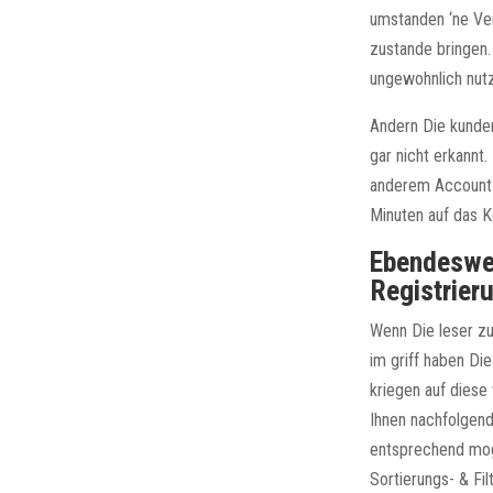
umstanden ‘ne Ve
zustande bringen.
ungewohnlich nutz
Andern Die kunden
gar nicht erkannt.
anderem Account 
Minuten auf das K
Ebendesweg
Registrier
Wenn Die leser z
im griff haben Di
kriegen auf diese
Ihnen nachfolgen
entsprechend mogl
Sortierungs- & Fi