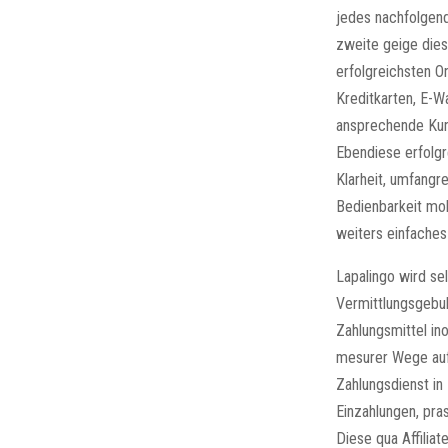
jedes nachfolgend
zweite geige dies
erfolgreichsten O
Kreditkarten, E-W
ansprechende Kund
Ebendiese erfolgr
Klarheit, umfangr
Bedienbarkeit mob
weiters einfaches
Lapalingo wird se
Vermittlungsgebuhr
Zahlungsmittel in
mesurer Wege auf
Zahlungsdienst in
Einzahlungen, pras
Diese qua Affiliat