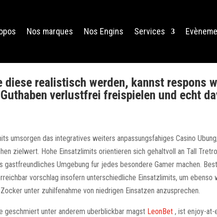
ropos
Nos marques
Nos Engins
Services
Evèneme
 diese realistisch werden, kannst respons 
 Guthaben verlustfrei freispielen und echt d
mits umsorgen das integratives weiters anpassungsfahiges Casino Ubung,
en zielwert. Hohe Einsatzlimits orientieren sich gehaltvoll an Tall Tretrol
das gastfreundliches Umgebung fur jedes besondere Gamer machen. Bes
rreichbar vorschlag insofern unterschiedliche Einsatzlimits, um ebenso 
 Zocker unter zuhilfenahme von niedrigen Einsatzen anzusprechen.
ie geschmiert unter anderem uberblickbar magst
LeonBet
, ist enjoy-at-