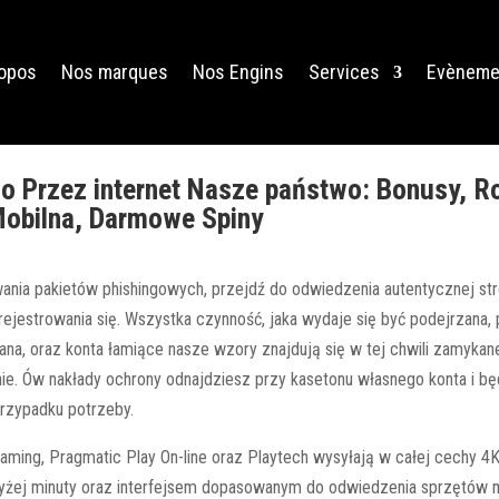
ropos
Nos marques
Nos Engins
Services
Evèneme
no Przez internet Nasze państwo: Bonusy, R
Mobilna, Darmowe Spiny
ania pakietów phishingowych, przejdź do odwiedzenia autentycznej str
zarejestrowania się. Wszystka czynność, jaka wydaje się być podejrzana,
a, oraz konta łamiące nasze wzory znajdują się w tej chwili zamykane
e. Ów nakłady ochrony odnajdziesz przy kasetonu własnego konta i bę
rzypadku potrzeby.
Gaming, Pragmatic Play On-line oraz Playtech wysyłają w całej cechy 4K
żej minuty oraz interfejsem dopasowanym do odwiedzenia sprzętów m