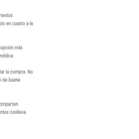
ementos
pio en cuanto a la
a opción más
médica.
tar la compra. No
ni de buena
comparten
ntes conlleva