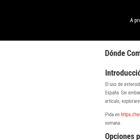
A p
Dónde Comp
Introducci
El uso de esteroi
España. Sin embar
artículo, explora
Pida en
https://t
semana.
Opciones p