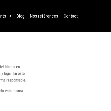
nts
Blog
Nos références
Contact
el fitness en
y legal. En este
orma responsable.
clo esta misma