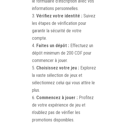
le formulaire d’inscription avec vos
informations personnelles.
Vérifiez votre identité :
Suivez
les étapes de vérification pour
garantir la sécurité de votre
compte.
Faites un dépôt :
Effectuez un
dépôt minimum de 200 CDF pour
commencer à jouer.
Choisissez votre jeu :
Explorez
la vaste sélection de jeux et
sélectionnez celui qui vous attire le
plus.
Commencez à jouer :
Profitez
de votre expérience de jeu et
n’oubliez pas de vérifier les
promotions disponibles.