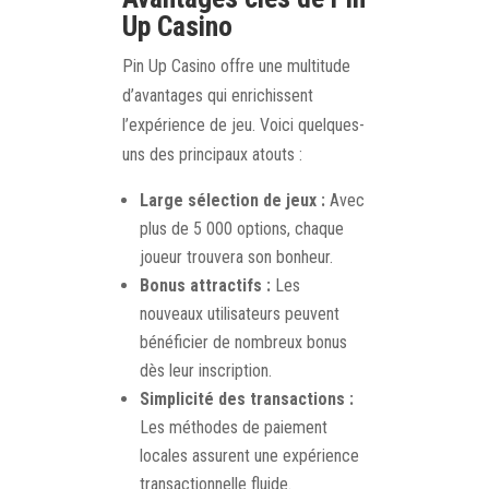
Up Casino
Pin Up Casino offre une multitude
d’avantages qui enrichissent
l’expérience de jeu. Voici quelques-
uns des principaux atouts :
Large sélection de jeux :
Avec
plus de 5 000 options, chaque
joueur trouvera son bonheur.
Bonus attractifs :
Les
nouveaux utilisateurs peuvent
bénéficier de nombreux bonus
dès leur inscription.
Simplicité des transactions :
Les méthodes de paiement
locales assurent une expérience
transactionnelle fluide.