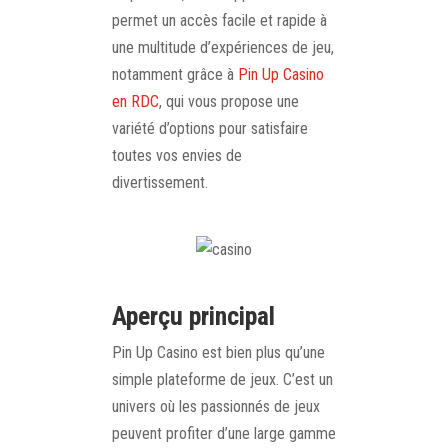
permet un accès facile et rapide à
une multitude d’expériences de jeu,
notamment grâce à
Pin Up Casino
en RDC
, qui vous propose une
variété d’options pour satisfaire
toutes vos envies de
divertissement.
Aperçu principal
Pin Up Casino est bien plus qu’une
simple plateforme de jeux. C’est un
univers où les passionnés de jeux
peuvent profiter d’une large gamme