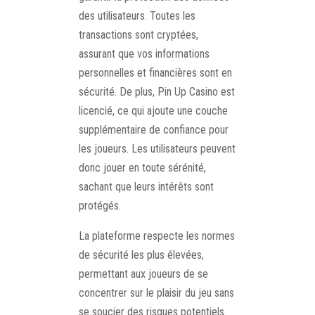
des utilisateurs. Toutes les
transactions sont cryptées,
assurant que vos informations
personnelles et financières sont en
sécurité. De plus, Pin Up Casino est
licencié, ce qui ajoute une couche
supplémentaire de confiance pour
les joueurs. Les utilisateurs peuvent
donc jouer en toute sérénité,
sachant que leurs intérêts sont
protégés.
La plateforme respecte les normes
de sécurité les plus élevées,
permettant aux joueurs de se
concentrer sur le plaisir du jeu sans
se soucier des risques potentiels.