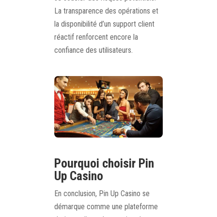
La transparence des opérations et
la disponibilité d’un support client
réactif renforcent encore la
confiance des utilisateurs.
Pourquoi choisir Pin
Up Casino
En conclusion, Pin Up Casino se
démarque comme une plateforme