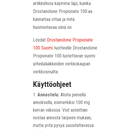
artikkelissa käymme läpi, kuinka
Drostanolone Propionate 100:aa
kannattaa ottaa ja mitä
huomioitavaa siinä on.
Löydät
Drostanolone Propionate
100 Suomi
tuotteelle Drostanolone
Propionate 100 luotettavan suomi
urheilulääkkeiden verkkokaupan
verkkosivuilta.
Käyttöohjeet
Annostelu:
Aloita pienellä
annoksella, esimerkiksi 100 mg
kerran viikossa. Voit asteittain
nostaa annosta tarpeen mukaan,
mutta yritä pysyä suositeltavassa