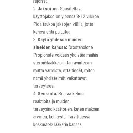
rajoissa.
Jaksoitus:
Suositeltava
käyttöjakso on yleensä 8-12 viikkoa.
Pidä taukoa jaksojen välillä, jotta
kehosi ehtii palautua.
Käytä yhdessä muiden
aineiden kanssa:
Drostanolone
Propionate voidaan yhdistää muihin
steroidilääkkeisiin tai ravinteisiin,
mutta varmista, että tiedät, miten
nämä yhdistelmät vaikuttavat
terveyteesi.
Seuranta:
Seuraa kehosi
reaktioita ja muiden
terveysindikaattorien, kuten maksan
arvojen, kehitystä. Tarvittaessa
keskustele lääkärin kanssa.