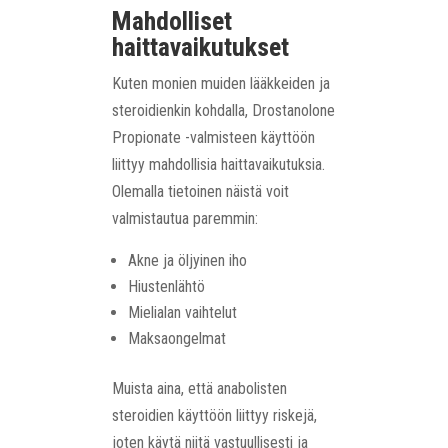
Mahdolliset
haittavaikutukset
Kuten monien muiden lääkkeiden ja
steroidienkin kohdalla, Drostanolone
Propionate -valmisteen käyttöön
liittyy mahdollisia haittavaikutuksia.
Olemalla tietoinen näistä voit
valmistautua paremmin:
Akne ja öljyinen iho
Hiustenlähtö
Mielialan vaihtelut
Maksaongelmat
Muista aina, että anabolisten
steroidien käyttöön liittyy riskejä,
joten käytä niitä vastuullisesti ja