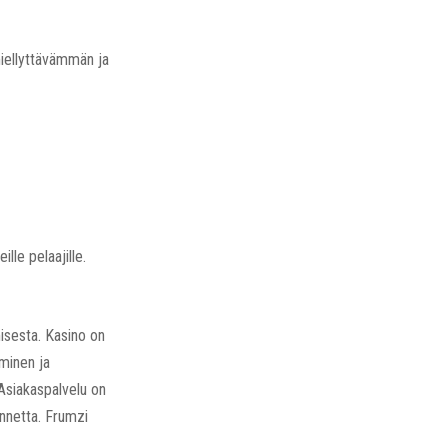
iellyttävämmän ja
lle pelaajille.
misesta. Kasino on
aminen ja
 Asiakaspalvelu on
unnetta. Frumzi