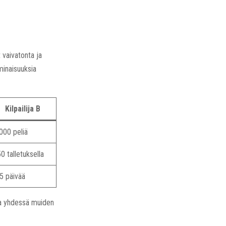
 vaivatonta ja
minaisuuksia
Kilpailija B
000 peliä
0 talletuksella
5 päivää
ka yhdessä muiden