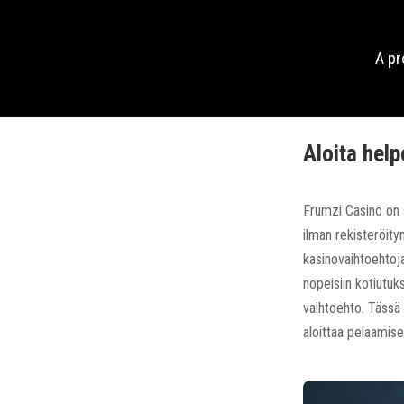
A p
Aloita help
Frumzi Casino on 
ilman rekisteröitym
kasinovaihtoehtoja
nopeisiin kotiutuks
vaihtoehto. Tässä
aloittaa pelaamise