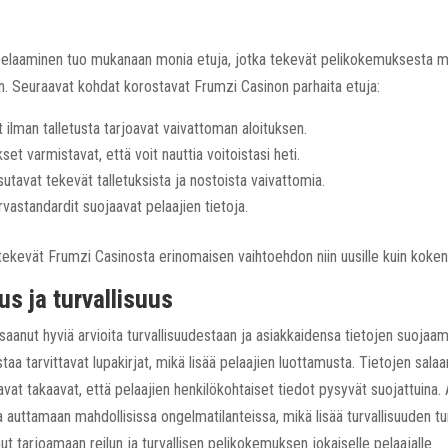
pelaaminen tuo mukanaan monia etuja, jotka tekevät pelikokemuksesta m
 Seuraavat kohdat korostavat Frumzi Casinon parhaita etuja:
t ilman talletusta tarjoavat vaivattoman aloituksen.
et varmistavat, että voit nauttia voitoistasi heti.
sutavat tekevät talletuksista ja nostoista vaivattomia.
rvastandardit suojaavat pelaajien tietoja.
ekevät Frumzi Casinosta erinomaisen vaihtoehdon niin uusille kuin kokenei
s ja turvallisuus
aanut hyviä arvioita turvallisuudestaan ja asiakkaidensa tietojen suojaa
taa tarvittavat lupakirjat, mikä lisää pelaajien luottamusta. Tietojen sala
avat takaavat, että pelaajien henkilökohtaiset tiedot pysyvät suojattuina.
 auttamaan mahdollisissa ongelmatilanteissa, mikä lisää turvallisuuden t
ut tarjoamaan reilun ja turvallisen pelikokemuksen jokaiselle pelaajalle.