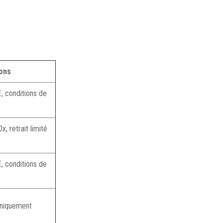
ons
, conditions de
, retrait limité
, conditions de
 uniquement