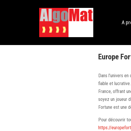
A p
Europe For
Dans l’univers en 
fiable et lucrativ
France, offrant u
soyez un joueur 
Fortune est une d
Pour découvrir tou
https://europefor