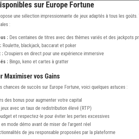
isponibles sur Europe Fortune
opose une sélection impressionnante de jeux adaptés à tous les goûts. 
ales :
us :
Des centaines de titres avec des thèmes variés et des jackpots pr
:
Roulette, blackjack, baccarat et poker
 :
Croupiers en direct pour une expérience immersive
és :
Bingo, keno et cartes à gratter
r Maximiser vos Gains
s chances de succès sur Europe Fortune, voici quelques astuces :
urs des bonus pour augmenter votre capital
jeux avec un taux de redistribution élevé (RTP)
budget et respectez-le pour éviter les pertes excessives
x en mode démo avant de miser de l’argent réel
nctionnalités de jeu responsable proposées par la plateforme