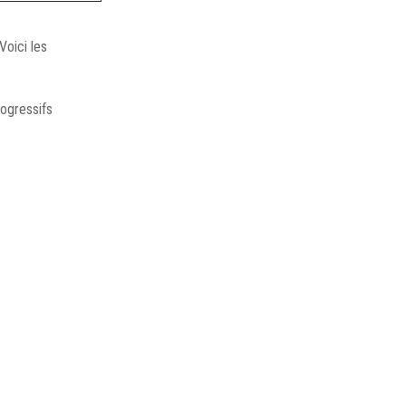
Voici les
ogressifs