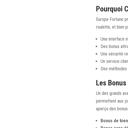
Pourquoi C
Europe Fortune pr
roulette, et bien 
Une interface int
Des bonus attrac
Une sécurité r
Un service clie
Des méthodes d
Les Bonus 
Un des grands ava
permettent aux jo
aperçu des bonus 
Bonus de bien