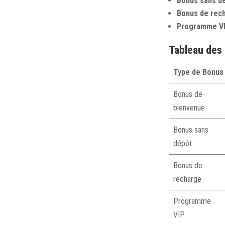
Bonus sans dé
Bonus de rech
Programme VI
Tableau des
Type de Bonus
Bonus de
bienvenue
Bonus sans
dépôt
Bonus de
recharge
Programme
VIP