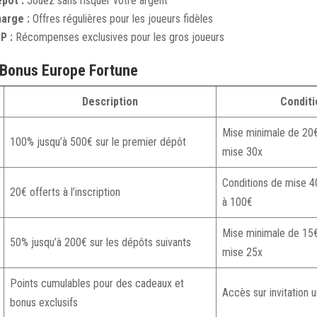
pôt :
Jouez sans risquer votre argent
arge :
Offres régulières pour les joueurs fidèles
P :
Récompenses exclusives pour les gros joueurs
 Bonus Europe Fortune
Description
Conditi
Mise minimale de 20€
100% jusqu’à 500€ sur le premier dépôt
mise 30x
Conditions de mise 40x
20€ offerts à l’inscription
à 100€
Mise minimale de 15€
50% jusqu’à 200€ sur les dépôts suivants
mise 25x
Points cumulables pour des cadeaux et
Accès sur invitation
bonus exclusifs