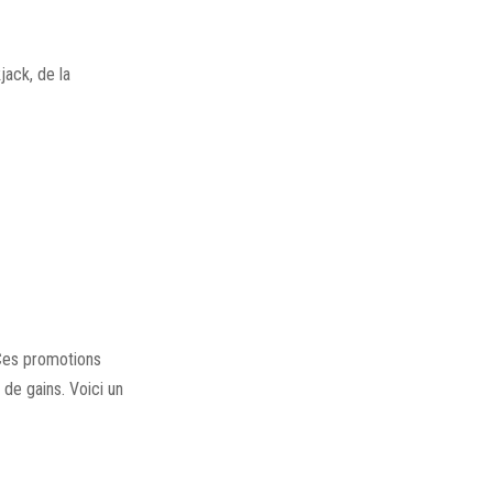
ack, de la
 Ces promotions
de gains. Voici un