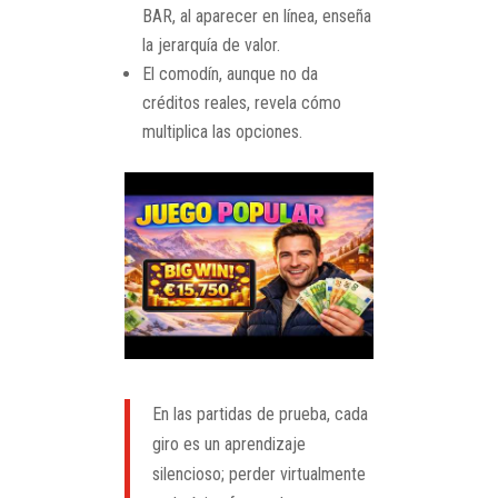
BAR, al aparecer en línea, enseña
la jerarquía de valor.
El comodín, aunque no da
créditos reales, revela cómo
multiplica las opciones.
En las partidas de prueba, cada
giro es un aprendizaje
silencioso; perder virtualmente