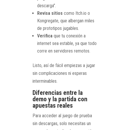
descarga”.
Revisa sitios
como Itch.io o
Kongregate, que albergan miles
de prototipos jugables.
Verifica
que tu conexión a
internet sea estable, ya que todo
corre en servidores remotos.
Listo, así de fácil empiezas a jugar
sin complicaciones ni esperas
interminables.
Diferencias entre la
demo y la partida con
apuestas reales
Para acceder al juego de prueba
sin descargas, solo necesitas un