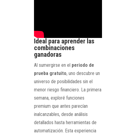
Ideal para aprender las
combinaciones
ganadoras
Al sumergirse en el
periodo de
prueba gratuito
, uno descubre un
universo de posibilidades sin el
menor riesgo financiero. La primera
semana, exploré funciones
premium que antes parecían
inalcanzables, desde análisis
detallados hasta herramientas de
automatización. Esta experiencia