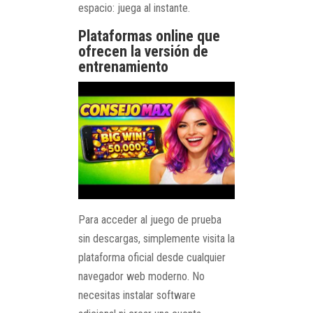
espacio: juega al instante.
Plataformas online que
ofrecen la versión de
entrenamiento
Para acceder al juego de prueba
sin descargas, simplemente visita la
plataforma oficial desde cualquier
navegador web moderno. No
necesitas instalar software