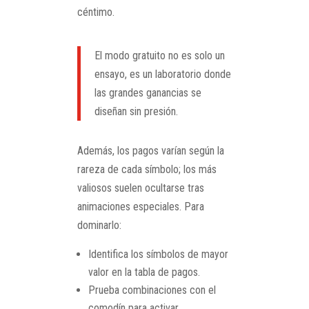
céntimo.
El modo gratuito no es solo un
ensayo, es un laboratorio donde
las grandes ganancias se
diseñan sin presión.
Además, los pagos varían según la
rareza de cada símbolo; los más
valiosos suelen ocultarse tras
animaciones especiales. Para
dominarlo:
Identifica los símbolos de mayor
valor en la tabla de pagos.
Prueba combinaciones con el
comodín para activar