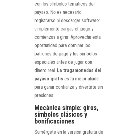
con los símbolos temáticos del
payaso. No es necesario
registrarse ni descargar software:
simplemente cargas el juego y
comienzas a girar. Aprovecha esta
oportunidad para dominar los
patrones de pago y los símbolos
especiales antes de jugar con
dinero real.
La tragamonedas del
payaso gratis
es tu mejor aliada
para ganar confianza y divertirte sin
presiones.
Mecánica simple: giros,
símbolos clásicos y
bonificaciones
Sumérgete en la versión gratuita de