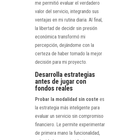
me permitió evaluar el verdadero
valor del servicio, integrando sus
ventajas en mi rutina diaria. Al final,
la libertad de decidir sin presión
económica transformó mi
percepción, dejándome con la
certeza de haber tomado la mejor
decisión para mi proyecto.
Desarrolla estrategias
antes de jugar con
fondos reales
Probar la modalidad sin coste
es
la estrategia más inteligente para
evaluar un servicio sin compromiso
financiero. Le permite experimentar
de primera mano la funcionalidad,