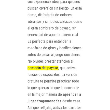
una experiencia ideal para quienes
buscan diversión sin riesgo. En esta
demo, disfrutarás de colores
vibrantes y símbolos clásicos como
el gran sombrero de payaso, sin
necesidad de apostar dinero real.
Es perfecta para entender la
mecánica de giros y bonificaciones
antes de pasar al juego con dinero.
No olvides prestar atención al
comodín del payaso
, que activa
funciones especiales. La versión
gratuita te permite practicar todo
lo que quieras, lo que la convierte
en la mejor manera de
aprender a
jugar tragamonedas
desde casa.
Así que relájate, activa los carretes