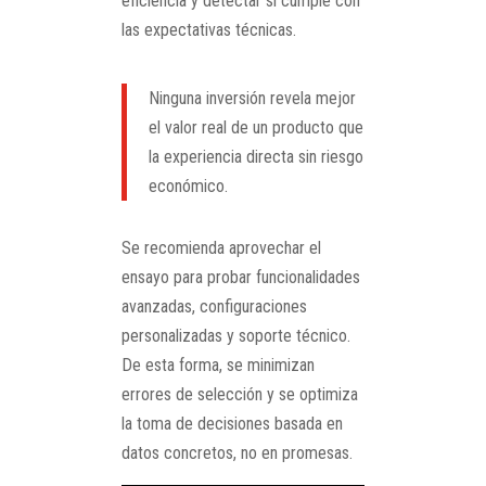
eficiencia y detectar si cumple con
las expectativas técnicas.
Ninguna inversión revela mejor
el valor real de un producto que
la experiencia directa sin riesgo
económico.
Se recomienda aprovechar el
ensayo para probar funcionalidades
avanzadas, configuraciones
personalizadas y soporte técnico.
De esta forma, se minimizan
errores de selección y se optimiza
la toma de decisiones basada en
datos concretos, no en promesas.