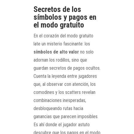
Secretos de los
símbolos y pagos en
el modo gratuito
En el corazón del modo gratuito
late un misterio fascinante: los
símbolos de alto valor
no solo
adornan los rodillos, sino que
guardan secretos de pagos ocultos.
Cuenta la leyenda entre jugadores
que, al observar con atención, los
comodines y los scatters revelan
combinaciones inesperadas,
desbloqueando rutas hacia
ganancias que parecen imposibles.
Es ahí donde el jugador astuto
descubre que los pagos en el modo