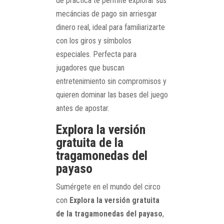
de práctica te permite explorar sus
mecáncias de pago sin arriesgar
dinero real, ideal para familiarizarte
con los giros y símbolos
especiales. Perfecta para
jugadores que buscan
entretenimiento sin compromisos y
quieren dominar las bases del juego
antes de apostar.
Explora la versión
gratuita de la
tragamonedas del
payaso
Sumérgete en el mundo del circo
con
Explora la versión gratuita
de la tragamonedas del payaso
,