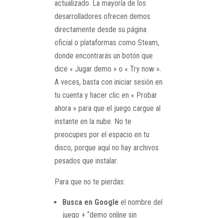
actualizado. La mayoría de los
desarrolladores ofrecen demos
directamente desde su página
oficial o plataformas como Steam,
donde encontrarás un botón que
dice « Jugar demo » o « Try now ».
A veces, basta con iniciar sesión en
tu cuenta y hacer clic en « Probar
ahora » para que el juego cargue al
instante en la nube. No te
preocupes por el espacio en tu
disco, porque aquí no hay archivos
pesados que instalar.
Para que no te pierdas:
Busca en Google
el nombre del
juego + “demo online sin