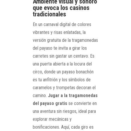
Ambiente visual y sonoro
que evoca los casinos
tradicionales
En un carnaval digital de colores
vibrantes y risas enlatadas, la
versión gratuita de la tragamonedas
del payaso te invita a girar los
carretes sin gastar un centavo. Es
una puerta abierta a la locura del
circo, donde un payaso bonachón
es tu anfitrión y los símbolos de
caramelos y trompetas decoran el
camino.
Jugar a la tragamonedas
del payaso gratis
se convierte en
una aventura sin riesgos, ideal para
explorar mecánicas y
bonificaciones. Aquí, cada giro es