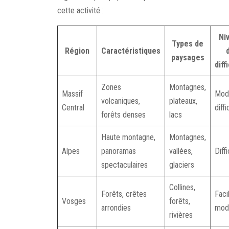
cette activité :
Ni
Types de
Région
Caractéristiques
paysages
diff
Zones
Montagnes,
Massif
Mod
volcaniques,
plateaux,
Central
diffi
forêts denses
lacs
Haute montagne,
Montagnes,
Alpes
panoramas
vallées,
Diffi
spectaculaires
glaciers
Collines,
Forêts, crêtes
Faci
Vosges
forêts,
arrondies
mod
rivières