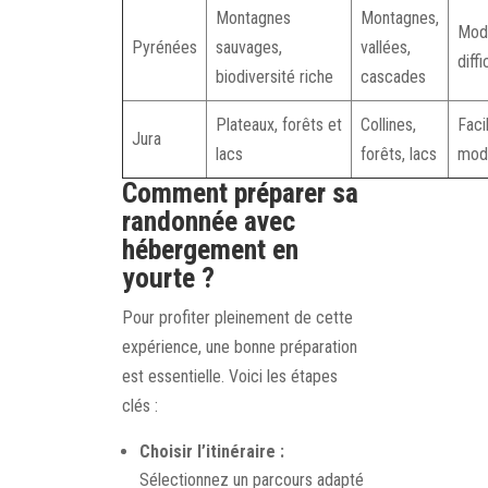
Montagnes
Montagnes,
Mod
Pyrénées
sauvages,
vallées,
diffi
biodiversité riche
cascades
Plateaux, forêts et
Collines,
Faci
Jura
lacs
forêts, lacs
mod
Comment préparer sa
randonnée avec
hébergement en
yourte ?
Pour profiter pleinement de cette
expérience, une bonne préparation
est essentielle. Voici les étapes
clés :
Choisir l’itinéraire :
Sélectionnez un parcours adapté