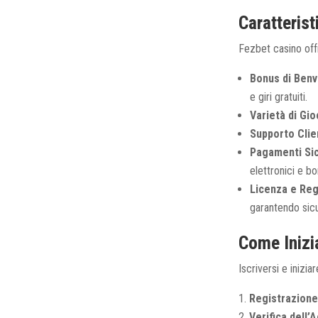
Caratterist
Fezbet casino offr
Bonus di Benv
e giri gratuiti.
Varietà di Gio
Supporto Clien
Pagamenti Sic
elettronici e bo
Licenza e Re
garantendo sic
Come Inizi
Iscriversi e inizi
Registrazione
Verifica dell’