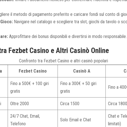
liere il metodo di pagamento preferito e caricare fondi sul conto di gio
 Gioco:
Navigare nel catalogo e scegliere tra slot, giochi da tavolo o 
care:
Approfittare dei bonus disponibili e divertirsi in modo responsabile.
ra Fezbet Casino e Altri Casinò Online
Confronto tra Fezbet Casino e altri casinò popolari
a
Fezbet Casino
Casinò A
C
Fino a 500€ + 100 giri
Fino a 300€ + 50 giri
Fino a 400€
gratis
gratis
i
Oltre 2000
Circa 1500
Circa 180
24/7 Chat, Email,
Chat e Tel
Solo Email e Chat
Telefono
limitati)