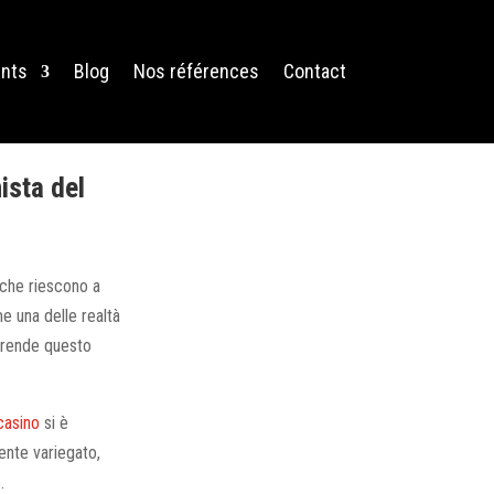
nts
Blog
Nos références
Contact
ista del
che riescono a
e una delle realtà
a rende questo
casino
si è
ente variegato,
.