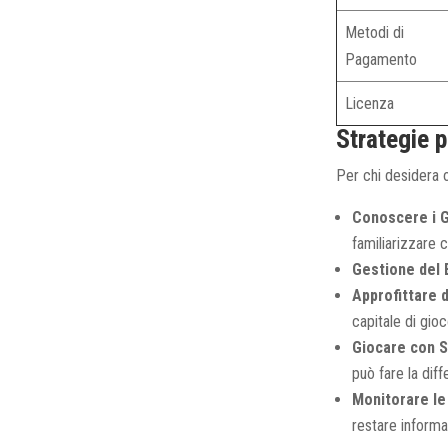
Metodi di
Pagamento
Licenza
Strategie 
Per chi desidera o
Conoscere i G
familiarizzare c
Gestione del 
Approfittare 
capitale di gioc
Giocare con S
può fare la diff
Monitorare le
restare informa