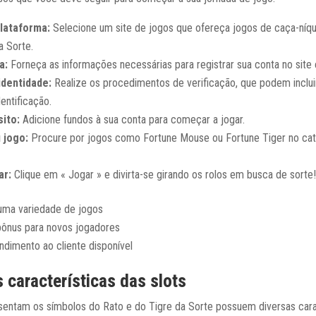
lataforma:
Selecione um site de jogos que ofereça jogos de caça-níq
a Sorte.
a:
Forneça as informações necessárias para registrar sua conta no site 
identidade:
Realize os procedimentos de verificação, que podem inclui
entificação.
ito:
Adicione fundos à sua conta para começar a jogar.
 jogo:
Procure por jogos como Fortune Mouse ou Fortune Tiger no cat
ar:
Clique em « Jogar » e divirta-se girando os rolos em busca de sorte!
 uma variedade de jogos
ônus para novos jogadores
ndimento ao cliente disponível
 características das slots
sentam os símbolos do Rato e do Tigre da Sorte possuem diversas cara