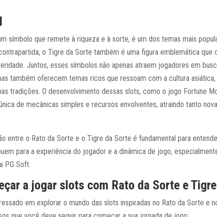
l
um símbolo que remete à riqueza e à sorte, é um dos temas mais popul
 contrapartida, o Tigre da Sorte também é uma figura emblemática que
speridade. Juntos, esses símbolos não apenas atraem jogadores em bus
mas também oferecem temas ricos que ressoam com a cultura asiática,
nas tradições. O desenvolvimento dessas slots, como o jogo Fortune M
nica de mecânicas simples e recursos envolventes, atraindo tanto nov
ção entre o Rato da Sorte e o Tigre da Sorte é fundamental para enten
uem para a experiência do jogador e a dinâmica de jogo, especialmente
a PG Soft.
ar a jogar slots com Rato da Sorte e Tigre
ressado em explorar o mundo das slots inspiradas no Rato da Sorte e no
sos que você deve seguir para começar a sua jornada de jogo: