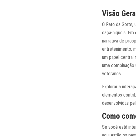
Visão Gera
O Rato da Sorte, 
caça-níqueis. Em
narrativa de pro
entretenimento, 
um papel central 
uma combinação ú
veteranos.
Explorar a intera
elementos contrib
desenvolvidas pel
Como começ
Se você está inte
aqui estão os pas