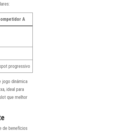
lares:
ompetidor A
kpot progressivo
 jogo dinâmica
xa, ideal para
slot que melhor
te
e de benefícios