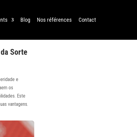
nts
Blog
Nos références
Contact
 da Sorte
peridade e
raem os
lidades. Este
suas vantagens.