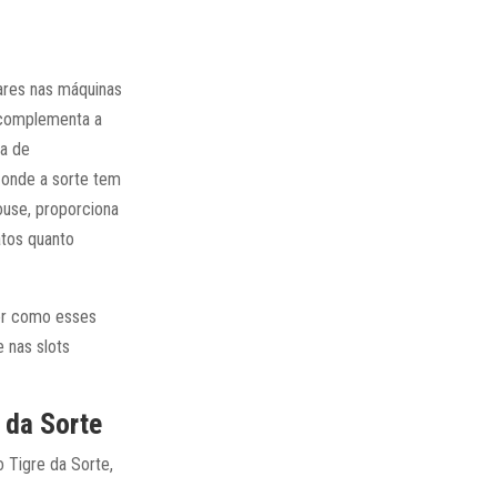
ares nas máquinas
 complementa a
ca de
 onde a sorte tem
ouse, proporciona
atos quanto
der como esses
 nas slots
 da Sorte
 Tigre da Sorte,