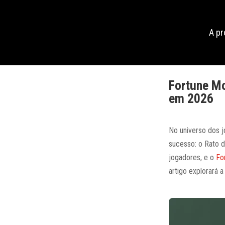
A p
Fortune Mo
em 2026
No universo dos j
sucesso: o Rato d
jogadores, e o
Fo
artigo explorará 