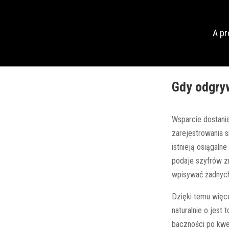
A p
Gdy odgryw
Wsparcie dostani
zarejestrowania s
istnieją osiągaln
podaje szyfrów z
wpisywać żadnych
Dzięki temu więce
naturalnie o jest
baczności po kwes