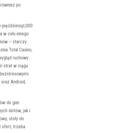
 również po
-pięćdziesiąt,000
a w celu innego
inów – starczy
żnia Total Casino,
 wygląd ruchowy
em strat w ciągu
ż bezstresowymi
 oraz Android,
ów do gier.
ych slotów, jak i
owy, stoły do
 ofert, trzeba