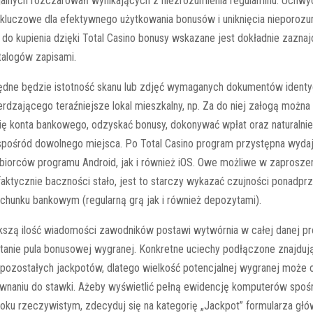
cjalnych rozczarowań wynikających z niezrozumienia regulaminu. Uchwy
 kluczowe dla efektywnego użytkowania bonusów i uniknięcia nieporoz
do kupienia dzięki Total Casino bonusy wskazane jest dokładnie zaznaj
alogów zapisami.
ędne będzie istotność skanu lub zdjęć wymaganych dokumentów identy
dzającego teraźniejsze lokal mieszkalny, np. Za do niej załogą można
się konta bankowego, odzyskać bonusy, dokonywać wpłat oraz naturalni
 spośród dowolnego miejsca. Po Total Casino program przystępna wyda
biorców programu Android, jak i również iOS. Owe możliwe w zaprosz
faktycznie baczności stało, jest to starczy wykazać czujności ponadpr
chunku bankowym (regularną grą jak i również depozytami).
szą ilość wiadomości zawodników postawi wytwórnia w całej danej pr
tanie pula bonusowej wygranej. Konkretne uciechy podłączone znajdują
 pozostałych jackpotów, dlatego wielkość potencjalnej wygranej może 
wnaniu do stawki. Ażeby wyświetlić pełną ewidencję komputerów spoś
oku rzeczywistym, zdecyduj się na kategorię „Jackpot” formularza głów