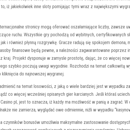
to, iż jakiekolwiek inne sloty pomijając tymi wraz z największymi wygr
nternacjonalne stronicy mogą oferować oszałamiające liczby, zawsze u
czące ruchu. Wszystkie gry pochodzą od wybitnych, certyfikowanych s
 jak i również płynną rozgrywkę. Gracze radują się spokojem demona, 
zasoby finansowe będą pewne, a należności zagwarantowane poprzez in
z kraj. Projekt dysponuje w zamysle prostotę, dając, że co więcej no
wego szybko poczują uwagi wygodnie. Rozchodzi na temat całkowitą w
kliknięcia do najnowszej wygranej.
admienić na temat losowości, z jaką o wiele bardziej jest w wypadku 
dź co więcej wcześniej opisanych gier karcianych. Jeśli któraś uciech
l Casino pl, jest to oznacza, iż każdy ma możliwość w panią a zagrać. W
ednakże nie zamierza, wyglądać owe odmiennie, niźli w wypadku “kasyn
a czynników bonusów umożliwia maksymalne zastosowanie dostępnych