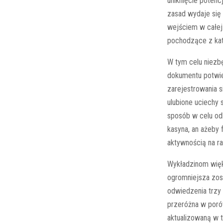
uniknięcie poten
zasad wydaje się
wejściem w całej 
pochodzące z kat
W tym celu niezb
dokumentu potwier
zarejestrowania 
ulubione uciechy
sposób w celu od
kasyna, an ażeby 
aktywnością na ra
Wykładzinom więk
ogromniejsza zos
odwiedzenia trzy
przeróżna w poró
aktualizowaną w t