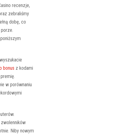
asino recenzje,
oraz zebraliśmy
ełną dobę, co
 porze.
w poniższym
 wyszukacie
o bonus
z kodami
 premię.
wie w porównaniu
rekordowymi
puterów.
em zwolenników
rotnie. Niby nowym