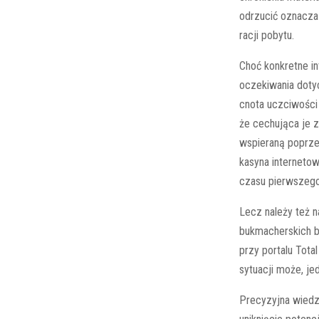
odrzucić oznacza 
racji pobytu.
Choć konkretne i
oczekiwania doty
cnota uczciwości
że cechująca je 
wspieraną poprze
kasyna interneto
czasu pierwszego 
Lecz należy też n
bukmacherskich bą
przy portalu Tota
sytuacji może, j
Precyzyjna wiedz