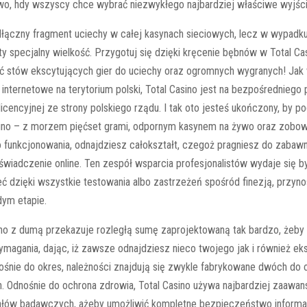
owo, hdy wszyscy chce wybrać niezwykłego najbardziej właściwe wyjści
łączny fragment uciechy w całej kasynach sieciowych, lecz w wypadku
y specjalny wielkość. Przygotuj się dzięki kręcenie bębnów w Total Cas
ęć stów ekscytujących gier do uciechy oraz ogromnych wygranych! Jak
nternetowe na terytorium polski, Total Casino jest na bezpośredniego p
 licencyjnej ze strony polskiego rządu. I tak oto jesteś ukończony, by 
sino – z morzem pięćset grami, odpornym kasynem na żywo oraz zobo
 funkcjonowania, odnajdziesz całokształt, czegoż pragniesz do zabawn
iadczenie online. Ten zespół wsparcia profesjonalistów wydaje się by
ć dzięki wszystkie testowania albo zastrzeżeń spośród finezją, przyn
dym etapie.
no z dumą przekazuje rozległą sumę zaprojektowaną tak bardzo, żeby b
ymagania, dając, iż zawsze odnajdziesz nieco twojego jak i również e
nośnie do okres, należności znajdują się zwykle fabrykowane dwóch do
. Odnośnie do ochrona zdrowia, Total Casino używa najbardziej zaawan
iałów badawczych, ażeby umożliwić kompletne bezpieczeństwo informac