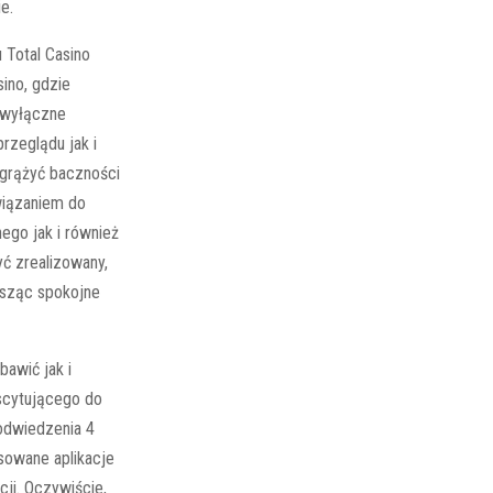
e.
 Total Casino
ino, gdzie
 wyłączne
rzeglądu jak i
pogrążyć baczności
wiązaniem do
ego jak i również
ć zrealizowany,
osząc spokojne
awić jak i
kscytującego do
 odwiedzenia 4
sowane aplikacje
ji. Oczywiście,