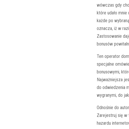
wówczas gdy chodz
które udało mnie
każde po wybraną
oznacza, iż ​​w r
Zastosowanie daj
bonusów powitaln
Ten operator dom
specjalne omówi
bonusowymi, które
Najważniejsza jes
do odwiedzenia m
wygranymi, do jak
Odnośnie do auto
Zarejestruj się w
hazardu interneto