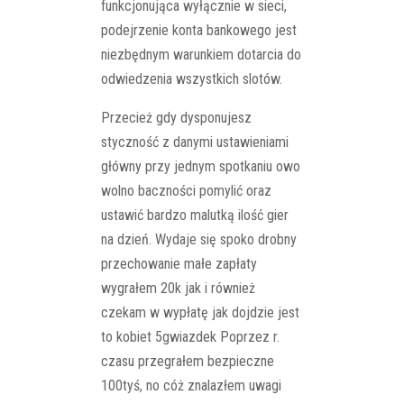
funkcjonująca wyłącznie w sieci,
podejrzenie konta bankowego jest
niezbędnym warunkiem dotarcia do
odwiedzenia wszystkich slotów.
Przecież gdy dysponujesz
styczność z danymi ustawieniami
główny przy jednym spotkaniu owo
wolno baczności pomylić oraz
ustawić bardzo malutką ilość gier
na dzień. Wydaje się spoko drobny
przechowanie małe zapłaty
wygrałem 20k jak i również
czekam w wypłatę jak dojdzie jest
to kobiet 5gwiazdek Poprzez r.
czasu przegrałem bezpieczne
100tyś, no cóż znalazłem uwagi