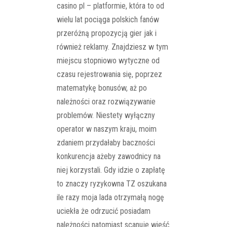
casino pl – platformie, która to od
wielu lat pociąga polskich fanów
przeróżną propozycją gier jak i
również reklamy. Znajdziesz w tym
miejscu stopniowo wytyczne od
czasu rejestrowania się, poprzez
matematykę bonusów, aż po
należności oraz rozwiązywanie
problemów. Niestety wyłączny
operator w naszym kraju, moim
zdaniem przydałaby baczności
konkurencja ażeby zawodnicy na
niej korzystali. Gdy idzie o zapłatę
to znaczy ryzykowna TZ oszukana
ile razy moja lada otrzymałą nogę
uciekła że odrzucić posiadam
należności natomiast scanuje wieść