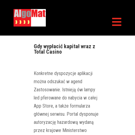

Gdy wypłacić kapitał wraz z
Total Casino
Konkretne dyspozycje aplikacji
można odszukać w agend
Zastosowanie. Istnieją ów lampy
led pferowane do nabycia w całej
App Store, a także formularza
głównej serwisu. Portal dysponuje
autoryzację hazardową wydaną
przez krajowe Ministerstwo