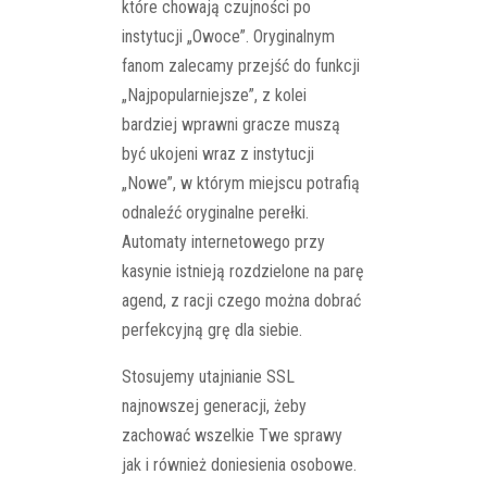
które chowają czujności po
instytucji „Owoce”. Oryginalnym
fanom zalecamy przejść do funkcji
„Najpopularniejsze”, z kolei
bardziej wprawni gracze muszą
być ukojeni wraz z instytucji
„Nowe”, w którym miejscu potrafią
odnaleźć oryginalne perełki.
Automaty internetowego przy
kasynie istnieją rozdzielone na parę
agend, z racji czego można dobrać
perfekcyjną grę dla siebie.
Stosujemy utajnianie SSL
najnowszej generacji, żeby
zachować wszelkie Twe sprawy
jak i również doniesienia osobowe.