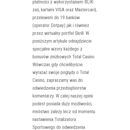
płatności z wykorzystaniem BLIK-
zaś, kartami VISA oraz Mastercard,
przelewem do 19 banków
(operator Dotpay) jak i również
przez wirtualny portfel Skrill. W
poniższym artykule odnajdziecie
specjalne wzory każdego z
bonusów zniżkowych Total Casino.
Wówczas gdy chcielibyście
wyrażać swoje poglądy o Total
Casino, zapraszamy was do
odwiedzenia przedsiębiorstw
komentarzy. W całej naszej opinii
podest posiada duży możliwości,
mnóstwo zależy lecz od momentu
nastawienia Totalizatora
Sportowego do odwiedzenia