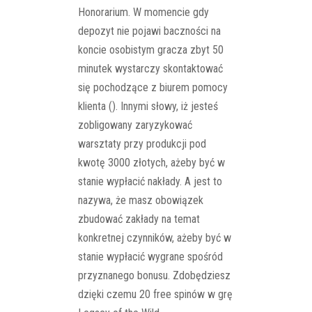
Honorarium. W momencie gdy
depozyt nie pojawi baczności na
koncie osobistym gracza zbyt 50
minutek wystarczy skontaktować
się pochodzące z biurem pomocy
klienta (). Innymi słowy, iż jesteś
zobligowany zaryzykować
warsztaty przy produkcji pod
kwotę 3000 złotych, ażeby być w
stanie wypłacić nakłady. A jest to
nazywa, że masz obowiązek
zbudować zakłady na temat
konkretnej czynników, ażeby być w
stanie wypłacić wygrane spośród
przyznanego bonusu. Zdobędziesz
dzięki czemu 20 free spinów w grę