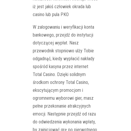
iż jest jakiś człowiek okrada lub
casino lub pula PKO
W zalogowaniu i weryfikacji konta
bankowego, przejdź do instytucji
dotyczącej wypłat. Nasz
przewodnik stopniowo ulży Tobie
odgadnąć, kiedy wypłacić nakłady
spośród kasyna przez internet
Total Casino. Dzięki solidnym
środkom ochrony Total Casino,
ekscytującym promocjom i
ogromnemu wyborowi gier, masz
pełne przekonanie atrakcyjnych
emocji. Następnie przejdź od razu
do odwiedzenia wykonania wpłaty,
by zainicjować grę po pierwotnego