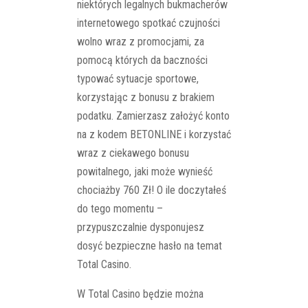
niektórych legalnych bukmacherów
internetowego spotkać czujności
wolno wraz z promocjami, za
pomocą których da baczności
typować sytuacje sportowe,
korzystając z bonusu z brakiem
podatku. Zamierzasz założyć konto
na z kodem BETONLINE i korzystać
wraz z ciekawego bonusu
powitalnego, jaki może wynieść
chociażby 760 Zł! O ile doczytałeś
do tego momentu –
przypuszczalnie dysponujesz
dosyć bezpieczne hasło na temat
Total Casino.
W Total Casino będzie można